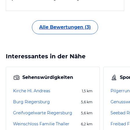
Alle Bewertungen (3)
Interessantes in der Nähe
Sehenswürdigkeiten
Spor
Kirche Hl. Andreas
1,5
km
Burg Riegersburg
Genussweg
5,6
km
Greifvogelwarte Riegersburg
Seebad R
5,6
km
Weinschloss Familie Thaller
Freibad F
6,2
km