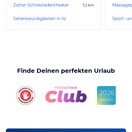
Zotter Schokoladentheater
Massagep
7,2
km
Sehenswürdigkeiten in Ilz
Sport- un
Finde Deinen perfekten Urlaub