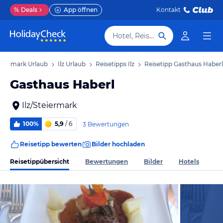
%
Deals
App öffnen
Kontakt
Hotel, Reiseziel
eiermark Urlaub
Ilz Urlaub
Reisetipps Ilz
Reisetipp Gasthaus Haberl
Gasthaus Haberl
Ilz/Steiermark
100%
5,9
/ 6
3 Bewertungen
Reisetipp bewerten
Bilder hochladen
Reisetippübersicht
Bewertungen
Bilder
Hotels