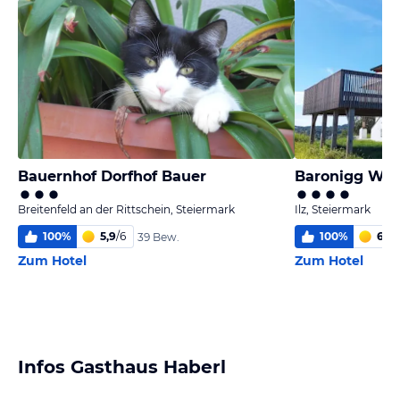
Bauernhof Dorfhof Bauer
Baronigg Wei
Breitenfeld an der Rittschein, Steiermark
Ilz, Steiermark
100
%
5,9
/
6
100
%
6,0
/
39 Bew.
Zum Hotel
Zum Hotel
Infos Gasthaus Haberl