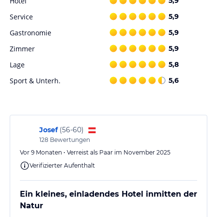
Hotel
5,9
Nähe Möglichkeiten zum Wandern und Reiten, sowie einen
Tennisplatz, der gegen zusätzliche Gebühren genutzt werden
Service
5,9
kann.
Gastronomie
5,9
Hinweis:
Verfasst von HolidayCheck mit Hilfe von KI. Alle
Zimmer
5,9
Angaben ohne Gewähr. Bitte lies vor der Buchung die
Lage
5,8
verbindlichen
Angebotsdetails
des jeweiligen Veranstalters.
Sport & Unterh.
5,6
Josef
(
56-60
)
128
Bewertungen
Vor 9 Monaten • Verreist als Paar im November 2025
Verifizierter Aufenthalt
Ein kleines, einladendes Hotel inmitten der
Natur