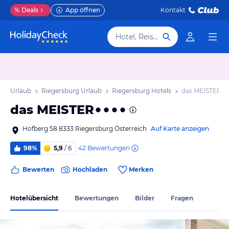
%
Deals
App öffnen
Kontakt
Hotel, Reiseziel
ark Urlaub
Riegersburg Urlaub
Riegersburg Hotels
das MEISTER
das MEISTER
Hofberg 58 8333 Riegersburg Österreich
Auf Karte anzeigen
42
Bewertungen
98%
5,9
/ 6
Bewerten
Hochladen
Merken
Hotelübersicht
Bewertungen
Bilder
Fragen