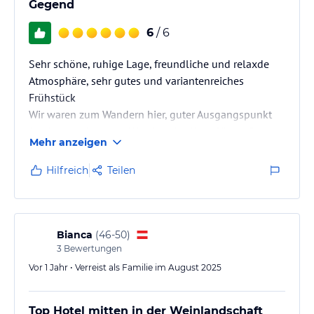
Gegend
6
/ 6
Sehr schöne, ruhige Lage, freundliche und relaxde
Atmosphäre, sehr gutes und variantenreiches
Frühstück
Wir waren zum Wandern hier, guter Ausgangspunkt
für die angebotenen Wanderschleifen (Gölles-Runde,
Mehr anzeigen
Zotter-Runde) oder zu Fuß zur Sekt Manufaktur.
Buschenschank und Restaraunts zu Fuß leicht
Hilfreich
Teilen
erreichbar
Die zur Verfügung gestellte Sommergenußkarte gibt
viele Gratis-Events
Bianca
(
46-50
)
3
Bewertungen
Vor 1 Jahr • Verreist als Familie im August 2025
Top Hotel mitten in der Weinlandschaft