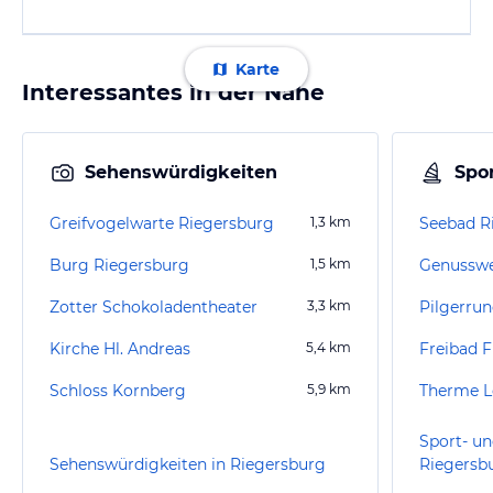
Karte
Interessantes in der Nähe
Sehenswürdigkeiten
Spor
Greifvogelwarte Riegersburg
1,3
km
Seebad R
Burg Riegersburg
1,5
km
Genussweg
Zotter Schokoladentheater
3,3
km
Kirche Hl. Andreas
5,4
km
Freibad F
Schloss Kornberg
5,9
km
Therme L
Sport- un
Sehenswürdigkeiten in Riegersburg
Riegersb