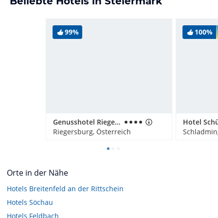
Beliebte Hotels in Steiermark
99%
100%
Genusshotel Riegersburg
Hotel Sch
Riegersburg, Österreich
Schladming
Orte in der Nähe
Hotels
Breitenfeld an der Rittschein
Hotels
Söchau
Hotels
Feldbach