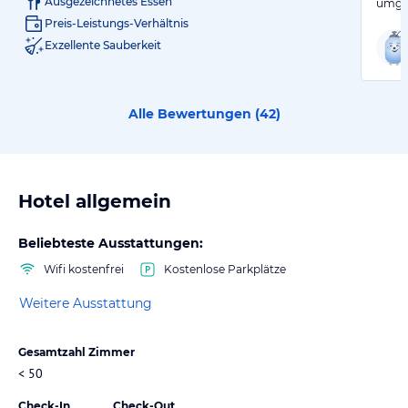
Ausgezeichnetes Essen
umge
Preis-Leistungs-Verhältnis
Exzellente Sauberkeit
Alle Bewertungen (
42
)
Hotel allgemein
Beliebteste Ausstattungen:
Wifi kostenfrei
Kostenlose Parkplätze
Weitere Ausstattung
Gesamtzahl Zimmer
< 50
Check-In
Check-Out