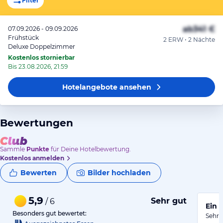
Filter
ab
341 €
07.09.2026 - 09.09.2026
Frühstück
2 ERW • 2 Nächte
Deluxe Doppelzimmer
Kostenlos stornierbar
Bis 23.08.2026, 21:59
Hotelangebote
ansehen
Bewertungen
Sammle
Punkte
für Deine Hotelbewertung.
Kostenlos anmelden
Bewerten
Bilder hochladen
5,9
Sehr gut
/ 6
Ein 
Besonders gut bewertet:
Sehr 