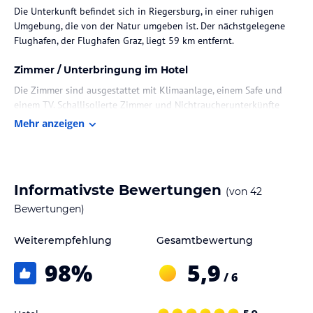
Die Unterkunft befindet sich in Riegersburg, in einer ruhigen
Umgebung, die von der Natur umgeben ist. Der nächstgelegene
Flughafen, der Flughafen Graz, liegt 59 km entfernt.
Zimmer / Unterbringung im Hotel
Die Zimmer sind ausgestattet mit Klimaanlage, einem Safe und
einem TV. Schallisolierte Zimmer und Nichtraucherunterkünfte
sind vorhanden, um den Gästen ein angenehmes Ambiente zu
Mehr anzeigen
bieten.
Gastronomie im Hotel
Das Frühstück wird in Form eines Buffets angeboten und umfasst
Informativste Bewertungen
(von
42
kontinentale sowie vegetarische Optionen. Ein Cafe vor Ort sorgt
Bewertungen)
für weitere Verpflegungsmöglichkeiten, während Snacks und
spezielle Speisen für spezielle Ernährungsbedürfnisse auf Anfrage
Weiterempfehlung
Gesamtbewertung
erhältlich sind.
98
%
5,9
Sport und Unterhaltung
/ 6
Die Gäste können eine Vielzahl von Freizeitaktivitäten genießen,
darunter Tischtennis und Fahrradfahren. Zudem gibt es in der