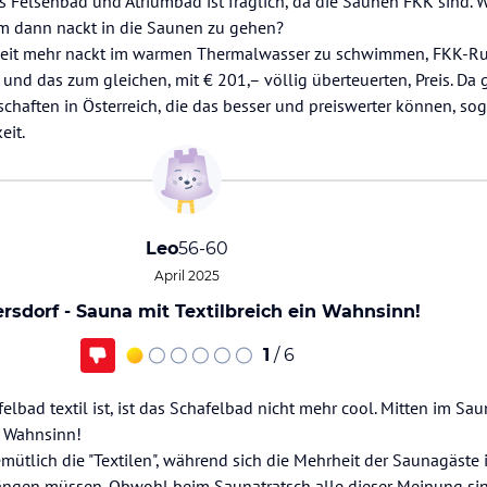
es Felsenbad und Atriumbad ist fraglich, da die Saunen FKK sind. W
m dann nackt in die Saunen zu gehen?
chkeit mehr nackt im warmen Thermalwasser zu schwimmen, FKK-R
le und das zum gleichen, mit € 201,– völlig überteuerten, Preis. Da
aften in Österreich, die das besser und preiswerter können, sog
Leo
56-60
April 2025
ersdorf - Sauna mit Textilbreich ein Wahnsinn!
1
/ 6
lbad textil ist, ist das Schafelbad nicht mehr cool. Mitten im Sa
in Wahnsinn!
ütlich die "Textilen", während sich die Mehrheit der Saunagäste 
ängen müssen. Obwohl beim Saunatratsch alle dieser Meinung si