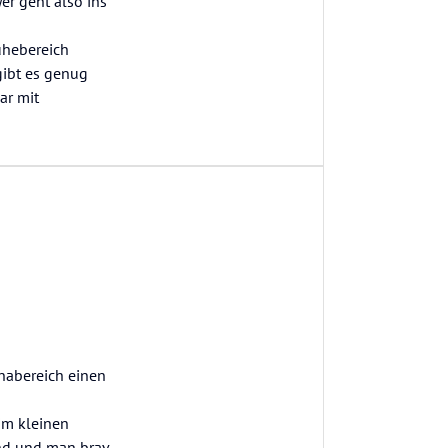
er geht also ins
uhebereich
 gibt es genug
ar mit
unabereich einen
im kleinen
nd und man brav