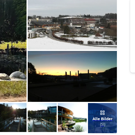
Bild melden
von Gabi & Helmut
Bild melden
von Thomas
Alle Bilder
(
51
)