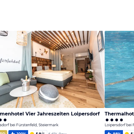
Bild
Bild
Bild
melden
melden
melden
von Monika
von Monika
vom Hotelier
menhotel Vier Jahreszeiten Loipersdorf
Thermalhote
sdorf bei Fürstenfeld, Steiermark
Loipersdorf bei 
RD
100
%
5,9
/
6
98
%
5