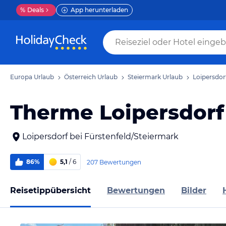
%
Deals
App herunterladen
Europa Urlaub
Österreich Urlaub
Steiermark Urlaub
Loipersdor
Therme Loipersdorf
Loipersdorf bei Fürstenfeld/Steiermark
86%
5,1
/ 6
207 Bewertungen
Reisetippübersicht
Bewertungen
Bilder