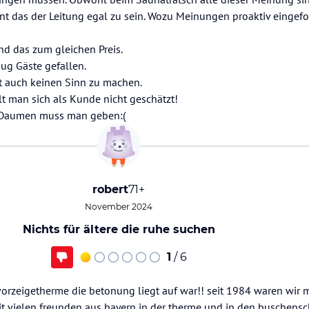
eint das der Leitung egal zu sein. Wozu Meinungen proaktiv eingef
und das zum gleichen Preis.
ug Gäste gefallen.
 auch keinen Sinn zu machen.
t man sich als Kunde nicht geschätzt!
 Daumen muss man geben:(
robert
71+
November 2024
Nichts für ältere die ruhe suchen
1
/ 6
 vorzeigetherme die betonung liegt auf war!! seit 1984 waren wir
it vielen freunden aus bayern in der therme und in den buschens