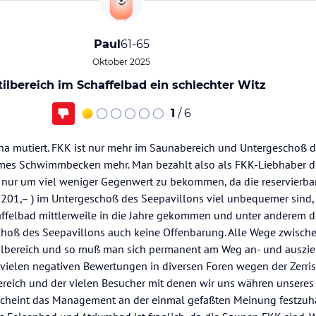
Paul
61-65
Oktober 2025
tilbereich im Schaffelbad ein schlechter Witz
1
/ 6
auna mutiert. FKK ist nur mehr im Saunabereich und Untergeschoß 
armes Schwimmbecken mehr. Man bezahlt also als FKK-Liebhaber d
er, nur um viel weniger Gegenwert zu bekommen, da die reservierb
 201,– ) im Untergeschoß des Seepavillons viel unbequemer sind, 
haffelbad mittlerweile in die Jahre gekommen und unter anderem d
hoß des Seepavillons auch keine Offenbarung. Alle Wege zwisch
ilbereich und so muß man sich permanent am Weg an- und auszieh
r vielen negativen Bewertungen in diversen Foren wegen der Zerri
ereich und der vielen Besucher mit denen wir uns währen unseres
scheint das Management an der einmal gefaßten Meinung festzuha