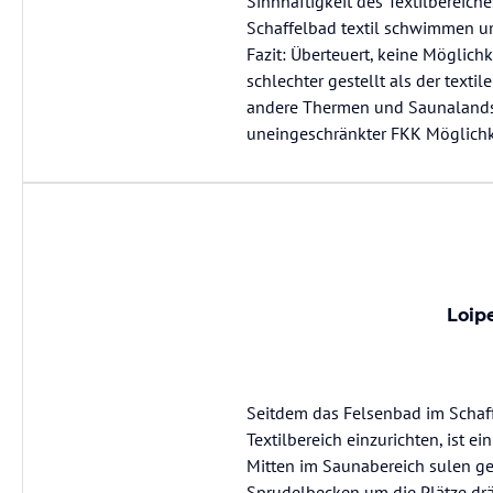
Sinnhaftigkeit des Textilbereich
Schaffelbad textil schwimmen u
Fazit: Überteuert, keine Mögli
schlechter gestellt als der texti
andere Thermen und Saunalandsch
Loip
Seitdem das Felsenbad im Schaffe
Textilbereich einzurichten, ist e
Mitten im Saunabereich sulen gem
Sprudelbecken um die Plätze dr