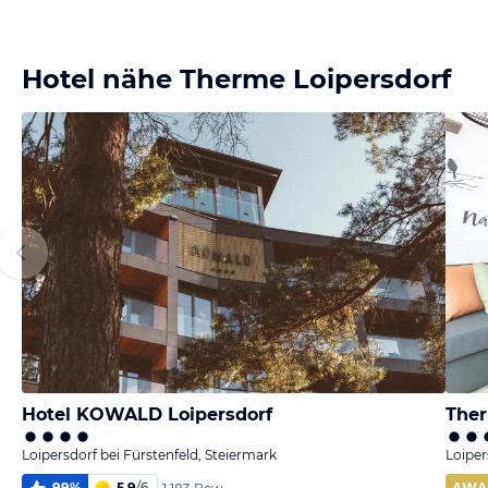
Bild
Bild
Bild
Bild
melden
melden
melden
melden
von Thomas
vom Hotelier
von Monika
von Monika
Hotel nähe Therme Loipersdorf
Hotel KOWALD Loipersdorf
Ther
Loipersdorf bei Fürstenfeld, Steiermark
Loiper
99
%
5,9
/
6
AWA