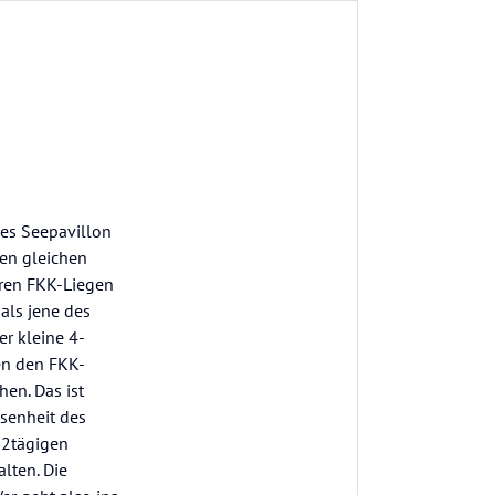
des Seepavillon
en gleichen
aren FKK-Liegen
als jene des
er kleine 4-
en den FKK-
en. Das ist
ssenheit des
 2tägigen
lten. Die