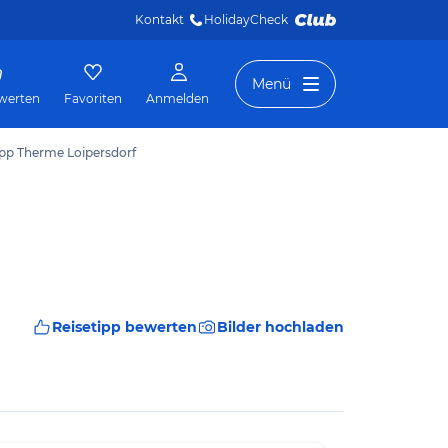
Kontakt
HolidayCheck 
Menü
werten
Favoriten
Anmelden
ipp Therme Loipersdorf
Reisetipp bewerten
Bilder hochladen