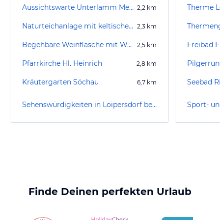
Aussichtswarte Unterlamm Mensch & Natur ERLebensraum
Therme L
2,2
km
Naturteichanlage mit keltischem Baumkreisweg
2,3
km
Begehbare Weinflasche mit Weinglas
Freibad F
2,5
km
Pfarrkirche Hl. Heinrich
2,8
km
Kräutergarten Söchau
Seebad R
6,7
km
Sehenswürdigkeiten in Loipersdorf bei Fürstenfeld
Finde Deinen perfekten Urlaub