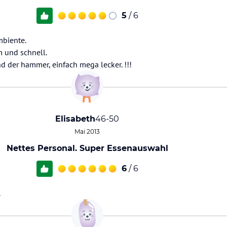
5
/ 6
mbiente.
m und schnell.
ind der hammer, einfach mega lecker. !!!
Elisabeth
46-50
Mai 2013
Nettes Personal. Super Essenauswahl
6
/ 6
.