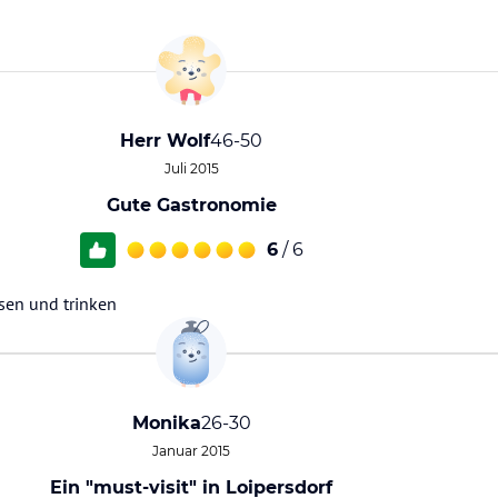
Herr Wolf
46-50
Juli 2015
Gute Gastronomie
6
/ 6
ssen und trinken
Monika
26-30
Januar 2015
Ein "must-visit" in Loipersdorf