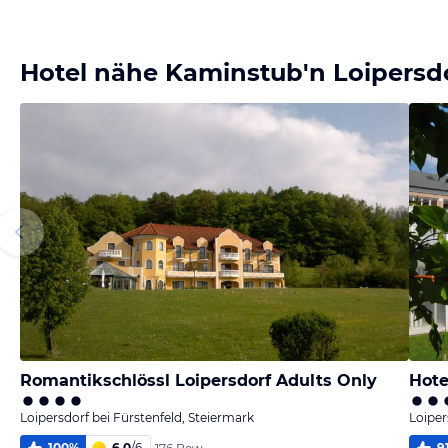
Bild
Bild
Bild
Bild
melden
melden
melden
melden
vom Hotelier
vom Hotelier
vom Hotelier
vom Hotelier
Hotel nähe Kaminstub'n Loipersd
Romantikschlössl Loipersdorf Adults Only
Hote
Loipersdorf bei Fürstenfeld, Steiermark
Loiper
100
%
6,0
/
6
9