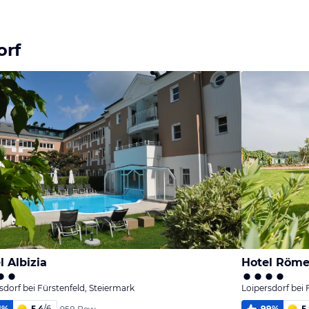
Bild
Bild
Bild
melden
melden
melden
vom Hotelier
vom Hotelier
vom Hotelier
orf
l Albizia
Hotel Röme
sdorf bei Fürstenfeld, Steiermark
Loipersdorf bei 
1
%
5,4
/
6
99
%
5