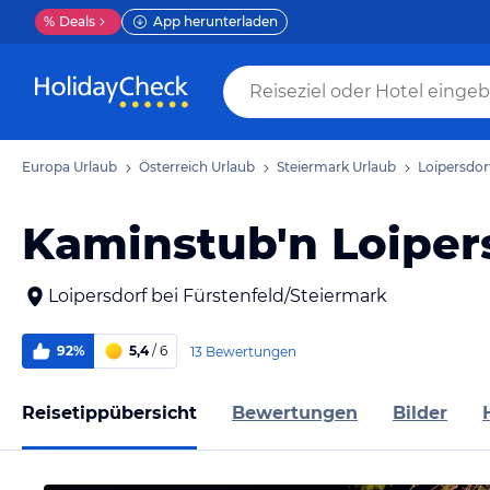
%
Deals
App herunterladen
Europa Urlaub
Österreich Urlaub
Steiermark Urlaub
Loipersdor
Kaminstub'n Loiper
Loipersdorf bei Fürstenfeld/Steiermark
92%
5,4
/ 6
13 Bewertungen
Reisetippübersicht
Bewertungen
Bilder