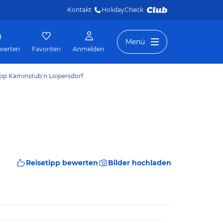
Kontakt
HolidayCheck 
Menü
werten
Favoriten
Anmelden
ipp Kaminstub'n Loipersdorf
Reisetipp bewerten
Bilder hochladen