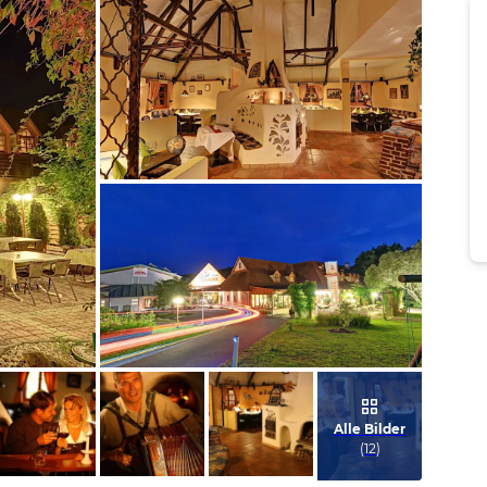
Bild melden
vom Hotelier
Bild melden
vom Hotelier
Alle Bilder
(
12
)