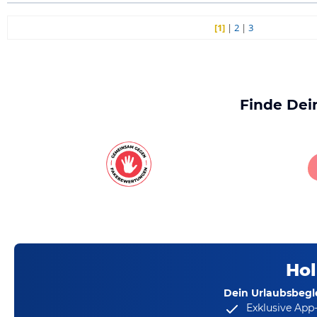
[1]
|
2
|
3
Finde Dei
Hol
Dein Urlaubsbegle
Exklusive App