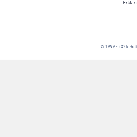
Erklär
© 1999 - 2026 Holi