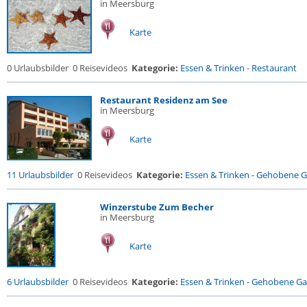
in Meersburg
Karte
0 Urlaubsbilder
0 Reisevideos
Kategorie:
Essen & Trinken
-
Restaurant
Restaurant Residenz am See
in Meersburg
Karte
11 Urlaubsbilder
0 Reisevideos
Kategorie:
Essen & Trinken
-
Gehobene Ga
Winzerstube Zum Becher
in Meersburg
Karte
6 Urlaubsbilder
0 Reisevideos
Kategorie:
Essen & Trinken
-
Gehobene Gas