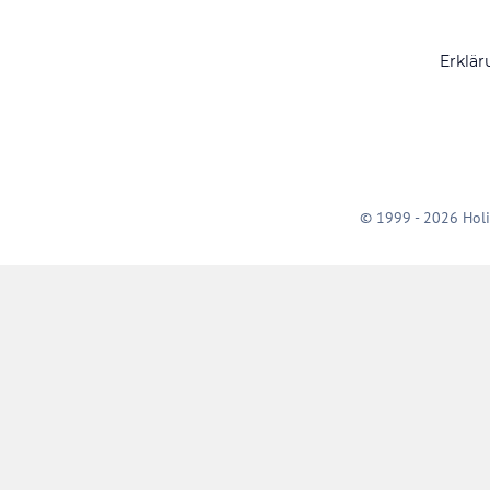
Erklär
© 1999 - 2026 Holi