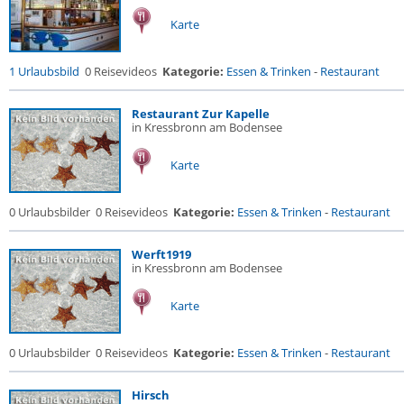
Karte
1 Urlaubsbild
0 Reisevideos
Kategorie:
Essen & Trinken
-
Restaurant
Restaurant Zur Kapelle
in Kressbronn am Bodensee
Karte
0 Urlaubsbilder
0 Reisevideos
Kategorie:
Essen & Trinken
-
Restaurant
Werft1919
in Kressbronn am Bodensee
Karte
0 Urlaubsbilder
0 Reisevideos
Kategorie:
Essen & Trinken
-
Restaurant
Hirsch