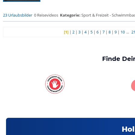
23 Urlaubsbilder
0 Reisevideos
Kategorie:
Sport & Freizeit - Schwimmba
[1]
|
2
|
3
|
4
|
5
|
6
|
7
|
8
|
9
|
10
...
2
Finde Dei
Hol