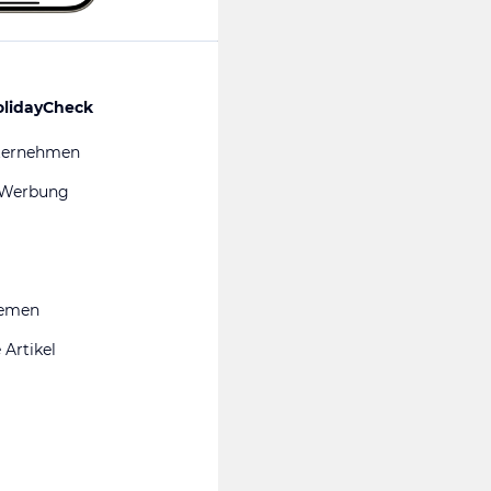
olidayCheck
ternehmen
 Werbung
hemen
 Artikel