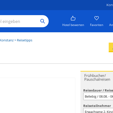
Kon
Hotel bewerten
Favoriten
An
Konstanz
> Reisetipps
Frühbucher/
Pauschalreisen
Reisedauer / Reis
Beliebig / 08.08. - 
Reiseteilnehmer
Erwachsene
2
, Kin