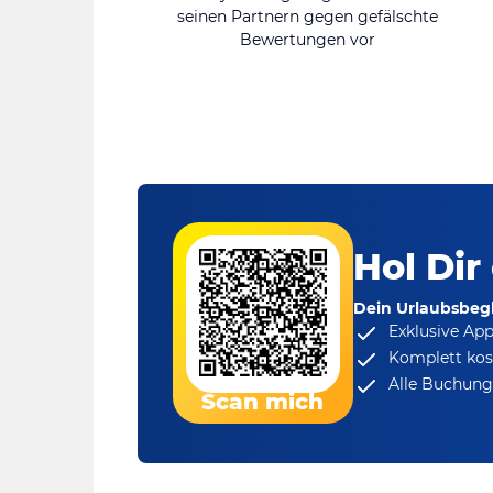
seinen Partnern gegen gefälschte
Bewertungen vor
Hol Dir
Dein Urlaubsbegl
Exklusive Ap
Komplett kos
Alle Buchungs
Scan mich