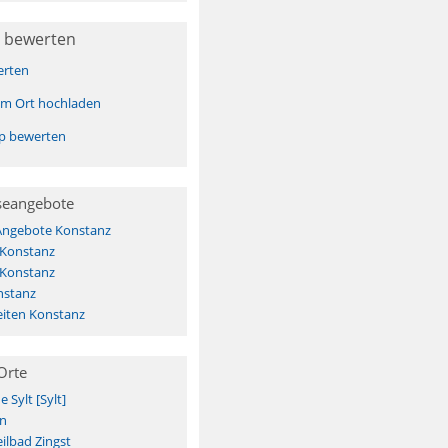
 bewerten
erten
sem Ort hochladen
pp bewerten
seangebote
 Angebote Konstanz
 Konstanz
 Konstanz
nstanz
iten Konstanz
Orte
Sylt [Sylt]
n
ilbad Zingst