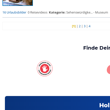
16 Urlaubsbilder
0 Reisevideos
Kategorie:
Sehenswürdigke... - Museum
[1]
|
2
|
3
|
4
Finde Dei
Hol