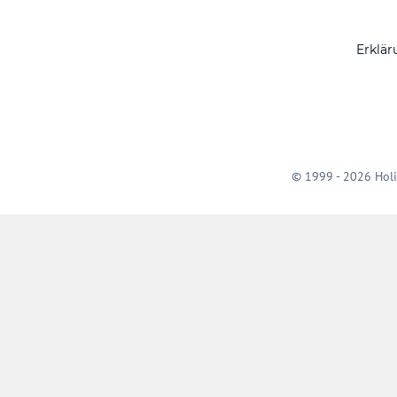
Erklär
© 1999 - 2026 Holi