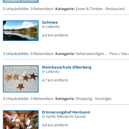
0 Urlaubsbilder
0 Reisevideos
Kategorie:
Essen & Trinken - Restaurant
Sulmsee
in Leibnitz
4,4 km entfernt
3 Urlaubsbilder
0 Reisevideos
Kategorie:
Sehenswürdigke... - Fluss / See / 
Weinbauschule Silberberg
in Leibnitz
4,7 km entfernt
0 Urlaubsbilder
0 Reisevideos
Kategorie:
Shopping - Sonstiges
Erinnerungshof Hermann
in Sankt Nikolai im Sausal
4,8 km entfernt