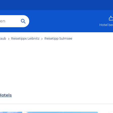
Hotel be
laub
Reisetipps Leibnitz
Reisetipp Sulmsee
Hotels