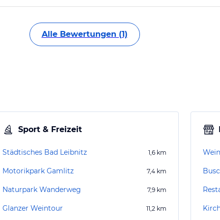
Alle Bewertungen (1)
Sport & Freizeit
Städtisches Bad Leibnitz
Wein
1,6
km
Motorikpark Gamlitz
Busc
7,4
km
Naturpark Wanderweg
Rest
7,9
km
Glanzer Weintour
Kirc
11,2
km