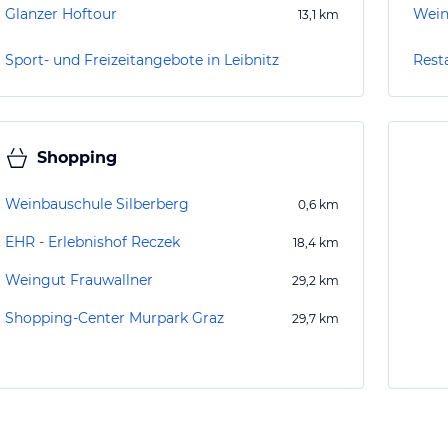
Glanzer Hoftour
Wein
13,1
km
Sport- und Freizeitangebote in Leibnitz
Resta
Shopping
Weinbauschule Silberberg
0,6
km
EHR - Erlebnishof Reczek
18,4
km
Weingut Frauwallner
29,2
km
Shopping-Center Murpark Graz
29,7
km