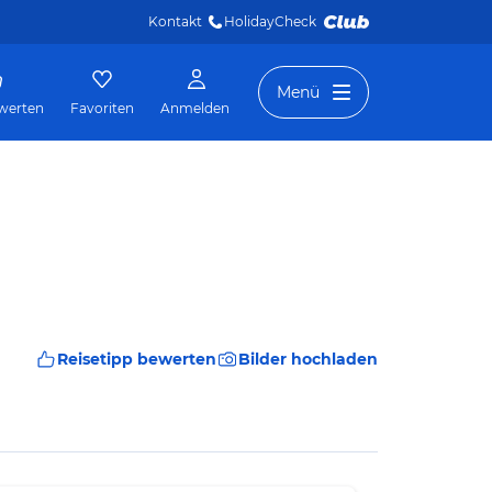
Kontakt
HolidayCheck 
Menü
werten
Favoriten
Anmelden
Reisetipp bewerten
Bilder hochladen