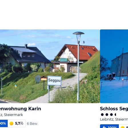
enwohnung Karin
Schloss Se
tz, Steiermark
Leibnitz, Steier
00
%
5,7
/
6
6 Bew.
100
%
5