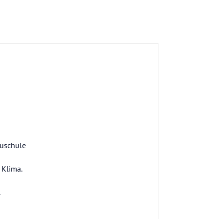
auschule
 Klima.
.