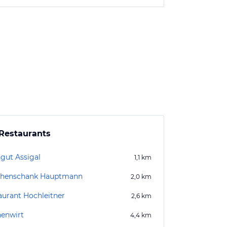
Restaurants
gut Assigal
1,1
km
henschank Hauptmann
2,0
km
aurant Hochleitner
2,6
km
henwirt
4,4
km