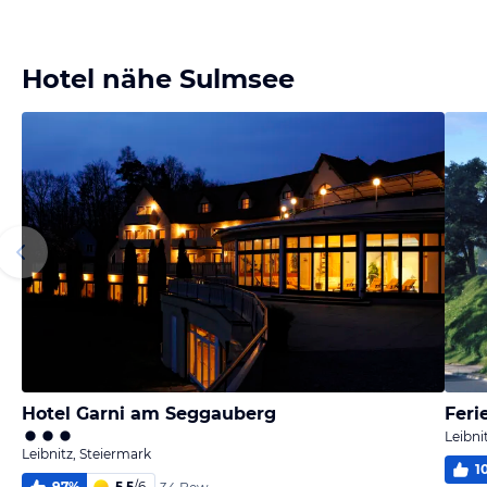
Hotel nähe Sulmsee
Hotel Garni am Seggauberg
Feri
Leibni
Leibnitz, Steiermark
1
97
%
5,5
/
6