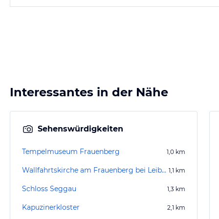
Interessantes in der Nähe
Sehenswürdigkeiten
Tempelmuseum Frauenberg
1,0
km
Wallfahrtskirche am Frauenberg bei Leibnitz
1,1
km
Schloss Seggau
1,3
km
Kapuzinerkloster
2,1
km