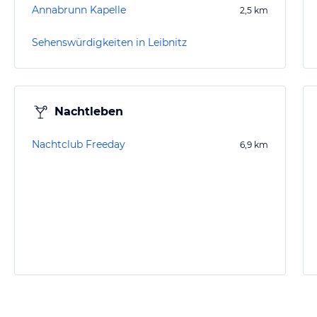
Annabrunn Kapelle
2,5
km
Sehenswürdigkeiten in Leibnitz
Nachtleben
Nachtclub Freeday
6,9
km