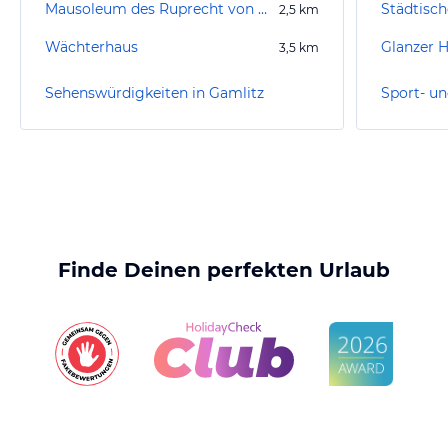
Mausoleum des Ruprecht von Eggenberg
Städtisch
2,5
km
Wächterhaus
Glanzer 
3,5
km
Sehenswürdigkeiten in Gamlitz
Sport- un
Finde Deinen perfekten Urlaub