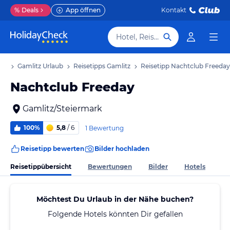
%
Deals
App öffnen
Kontakt
Hotel, Reiseziel
aub
Gamlitz Urlaub
Reisetipps Gamlitz
Reisetipp Nachtclub Freeday
Nachtclub Freeday
Gamlitz/Steiermark
100%
5,8
/ 6
1 Bewertung
Reisetipp bewerten
Bilder hochladen
Reisetippübersicht
Bewertungen
Bilder
Hotels
Möchtest Du Urlaub in der Nähe buchen?
Folgende Hotels könnten Dir gefallen