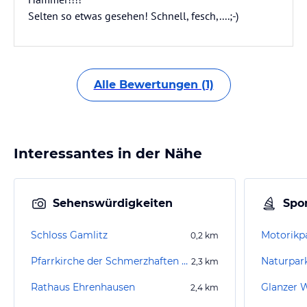
Selten so etwas gesehen! Schnell, fesch,....;-)
Alle Bewertungen (1)
Interessantes in der Nähe
Sehenswürdigkeiten
Spor
Schloss Gamlitz
Motorikp
0,2
km
Pfarrkirche der Schmerzhaften Muttergottes
Naturpa
2,3
km
Rathaus Ehrenhausen
Glanzer 
2,4
km