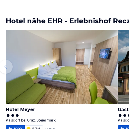
Bild
Bild
Bild
Bild
melden
melden
melden
melden
von Elfriede
von Elfriede
von Elfriede
von Elfriede
Hotel nähe EHR - Erlebnishof Rec
Hotel Meyer
Gast
Kalsdorf bei Graz, Steiermark
Kalsdo
100
%
5,3
/
6
1