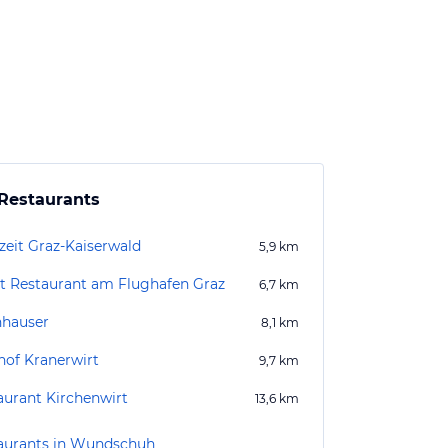
Restaurants
zeit Graz-Kaiserwald
5,9
km
st Restaurant am Flughafen Graz
6,7
km
hauser
8,1
km
hof Kranerwirt
9,7
km
aurant Kirchenwirt
13,6
km
aurants in Wundschuh