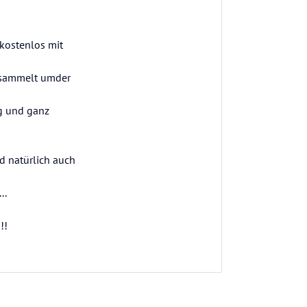
 kostenlos mit
esammelt umder
g und ganz
nd natürlich auch
..
!!