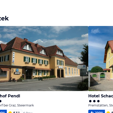
Bild
Bild
Bild
melden
melden
melden
von Elfriede
von Elfriede
von Elfriede
zek
hof Pendl
Hotel Scha
rf bei Graz, Steiermark
Premstätten, St
00
%
5,1
/
6
100
%
5