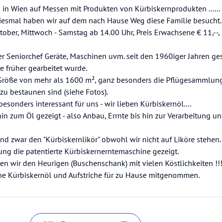
n in Wien auf Messen mit Produkten von Kürbiskernprodukten ......
iesmal haben wir auf dem nach Hause Weg diese Familie besucht.
ober, Mittwoch - Samstag ab 14.00 Uhr, Preis Erwachsene € 11,--,
 Seniorchef Geräte, Maschinen uvm. seit den 1960iger Jahren g
e früher gearbeitet wurde.
e Größe von mehr als 1600 m², ganz besonders die Pflügesammlun
 zu bestaunen sind (siehe Fotos).
sonders interessant für uns - wir lieben Kürbiskernöl....
in zum Öl gezeigt - also Anbau, Errnte bis hin zur Verarbeitung u
d zwar den "Kürbiskernlikör" obwohl wir nicht auf Liköre stehen..
lung die patentierte Kürbiskernerntemaschine gezeigt.
n wir den Heurigen (Buschenschank) mit vielen Köstlichkeiten !!!
he Kürbiskernöl und Aufstriche für zu Hause mitgenommen.