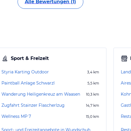
Alle Bewertungen (1)
Sport & Freizeit
Styria Karting Outdoor
Land
3,4
km
Paintball Anlage Schwarzl
Aire
5,5
km
Wanderung Heiligenkreuz am Waasen
Kohn
10,3
km
Zugfahrt Stainzer Flascherlzug
Gast
14,7
km
Wellness MP 7
Rest
15,0
km
Sport- und Freizeitangebote in Wundschuh
Rest