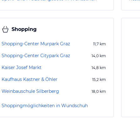
Shopping
Shopping-Center Murpark Graz
11,7
km
Shopping-Center Citypark Graz
14,0
km
Kaiser Josef Markt
14,8
km
Kaufhaus Kastner & Öhler
15,2
km
Weinbauschule Silberberg
18,0
km
Shoppingmöglichkeiten in Wundschuh