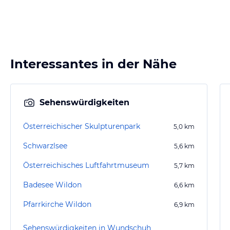
Interessantes in der Nähe
Sehenswürdigkeiten
Österreichischer Skulpturenpark
5,0
km
Schwarzlsee
5,6
km
Österreichisches Luftfahrtmuseum
5,7
km
Badesee Wildon
6,6
km
Pfarrkirche Wildon
6,9
km
Sehenswürdigkeiten in Wundschuh