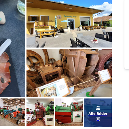
Bild melden
von Elfriede
Bild melden
von Elfriede
Alle Bilder
(
11
)