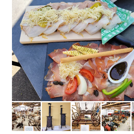
Bild melden
von Elfriede