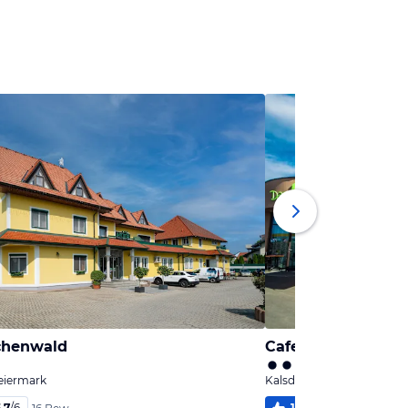
chenwald
Cafe-Restaurant 
eiermark
Kalsdorf bei Graz, Steierm
,7
/
6
100
%
5,9
/
6