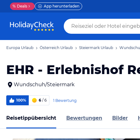
%
Deals
App herunterladen
Europa Urlaub
Österreich Urlaub
Steiermark Urlaub
Wundschu
EHR - Erlebnishof 
Wundschuh/Steiermark
100%
6
/ 6
1 Bewertung
Reisetippübersicht
Bewertungen
Bilder