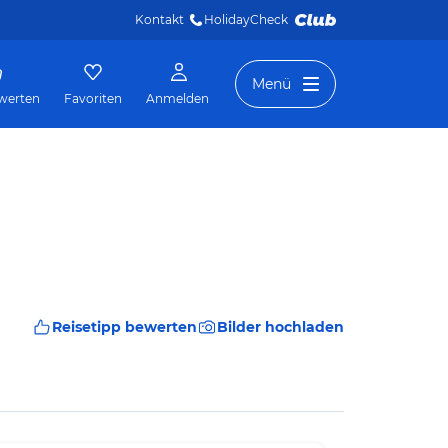
Kontakt
HolidayCheck 
Menü
werten
Favoriten
Anmelden
Reisetipp bewerten
Bilder hochladen