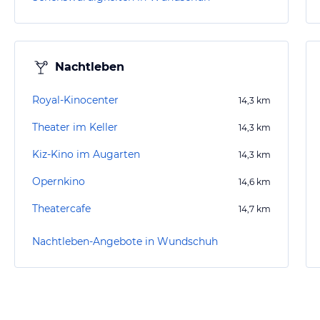
Nachtleben
Royal-Kinocenter
14,3
km
Theater im Keller
14,3
km
Kiz-Kino im Augarten
14,3
km
Opernkino
14,6
km
Theatercafe
14,7
km
Nachtleben-Angebote in Wundschuh