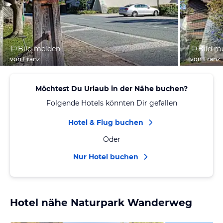
Bild melden
Bild m
von Franz
von Franz
Möchtest Du Urlaub in der Nähe buchen?
Folgende Hotels könnten Dir gefallen
Hotel & Flug buchen
Oder
Nur Hotel buchen
Hotel nähe Naturpark Wanderweg