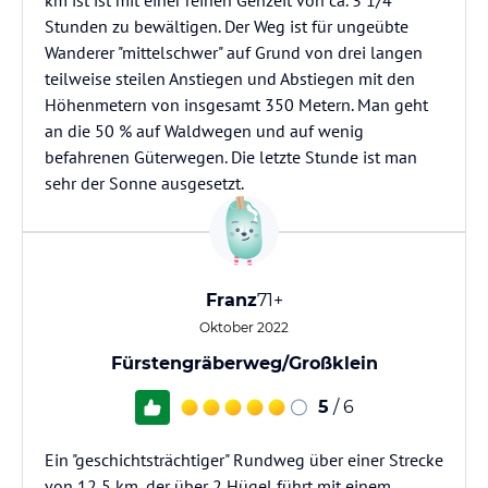
km ist ist mit einer reinen Gehzeit von ca. 3 1/4
Stunden zu bewältigen. Der Weg ist für ungeübte
Wanderer "mittelschwer" auf Grund von drei langen
teilweise steilen Anstiegen und Abstiegen mit den
Höhenmetern von insgesamt 350 Metern. Man geht
an die 50 % auf Waldwegen und auf wenig
befahrenen Güterwegen. Die letzte Stunde ist man
sehr der Sonne ausgesetzt.
Franz
71+
Oktober 2022
Fürstengräberweg/Großklein
5
/ 6
Ein "geschichtsträchtiger" Rundweg über einer Strecke
von 12,5 km, der über 2 Hügel führt mit einem