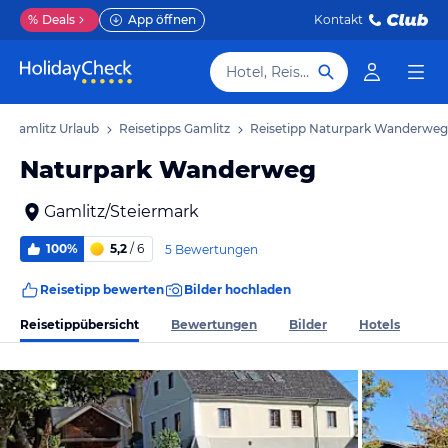
%
Deals
App öffnen
Kontakt
Hotel, Reiseziel
Gamlitz Urlaub
Reisetipps Gamlitz
Reisetipp Naturpark Wanderweg
Naturpark Wanderweg
Gamlitz/Steiermark
100%
5,2
/ 6
5 Bewertungen
Reisetipp bewerten
Bilder hochladen
Reisetippübersicht
Bewertungen
Bilder
Hotels