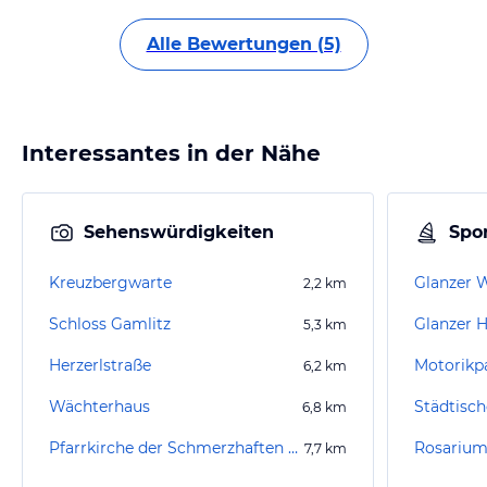
Alle Bewertungen (5)
Interessantes in der Nähe
Sehenswürdigkeiten
Spor
Kreuzbergwarte
Glanzer 
2,2
km
Schloss Gamlitz
Glanzer 
5,3
km
Herzerlstraße
Motorikp
6,2
km
Wächterhaus
Städtisch
6,8
km
Pfarrkirche der Schmerzhaften Muttergottes
Rosariu
7,7
km