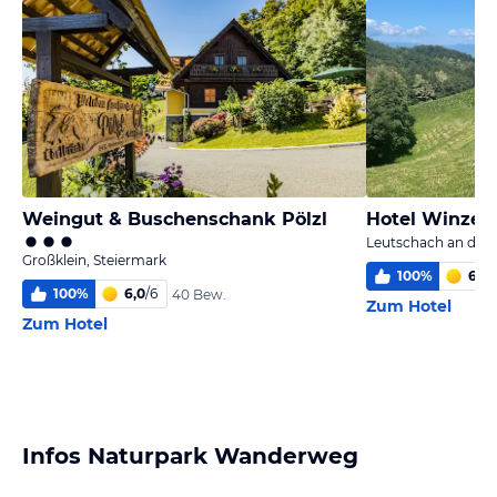
Weingut & Buschenschank Pölzl
Hotel Winzer
Leutschach an der 
Großklein, Steiermark
100
%
6,0
/
100
%
6,0
/
6
40 Bew.
Zum Hotel
Zum Hotel
Infos Naturpark Wanderweg