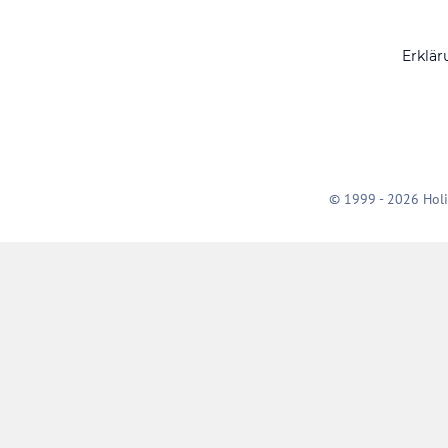
Erklär
© 1999 - 2026 Holi