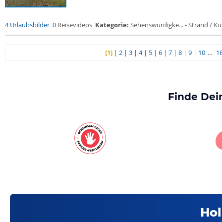
4 Urlaubsbilder
0 Reisevideos
Kategorie:
Sehenswürdigke... - Strand / Küs
[1]
|
2
|
3
|
4
|
5
|
6
|
7
|
8
|
9
|
10
...
1
Finde Dei
Hol