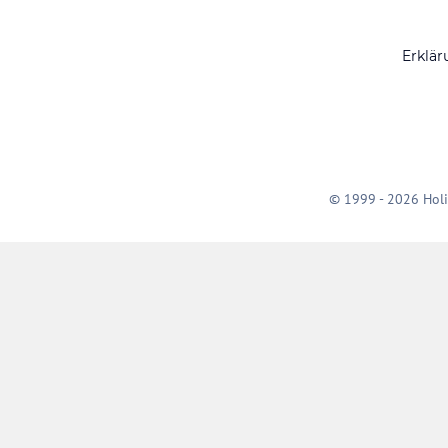
Erklär
© 1999 - 2026 Holi