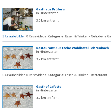
Gasthaus Prüfer's
in Hinterzarten
3,6 km entfernt
3 Urlaubsbilder
0 Reisevideos
Kategorie:
Essen & Trinken - Gehobene Gas
Restaurant Zur Esche Waldhotel Fehrenbach
in Hinterzarten
3,7 km entfernt
0 Urlaubsbilder
0 Reisevideos
Kategorie:
Essen & Trinken - Restaurant
Gasthof Lafette
in Hinterzarten
3,7 km entfernt