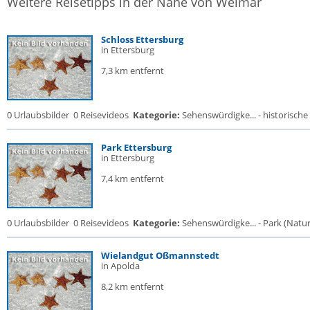
Weitere Reisetipps in der Nähe von Weimar
Schloss Ettersburg
in Ettersburg
7,3 km entfernt
0 Urlaubsbilder
0 Reisevideos
Kategorie:
Sehenswürdigke... - historische 
Park Ettersburg
in Ettersburg
7,4 km entfernt
0 Urlaubsbilder
0 Reisevideos
Kategorie:
Sehenswürdigke... - Park (Naturr
Wielandgut Oßmannstedt
in Apolda
8,2 km entfernt