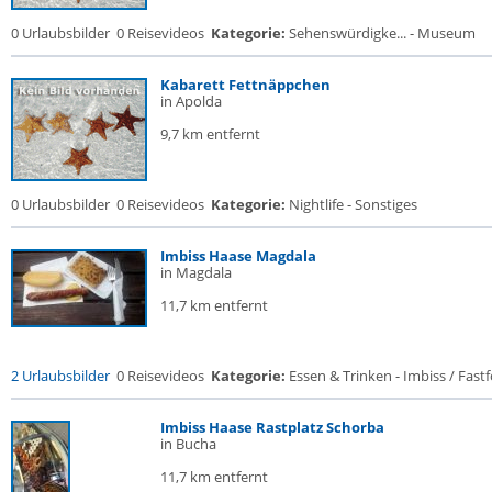
0 Urlaubsbilder
0 Reisevideos
Kategorie:
Sehenswürdigke... - Museum
Kabarett Fettnäppchen
in Apolda
9,7 km entfernt
0 Urlaubsbilder
0 Reisevideos
Kategorie:
Nightlife - Sonstiges
Imbiss Haase Magdala
in Magdala
11,7 km entfernt
2 Urlaubsbilder
0 Reisevideos
Kategorie:
Essen & Trinken - Imbiss / Fast
Imbiss Haase Rastplatz Schorba
in Bucha
11,7 km entfernt