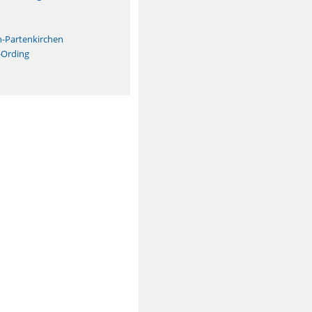
n
h-Partenkirchen
-Ording