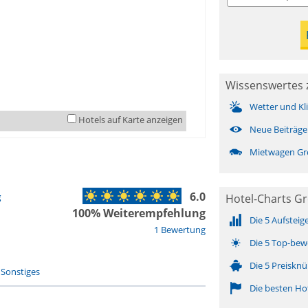
Wissenswertes 
Wetter und Kl
Hotels auf Karte anzeigen
Neue Beiträge
Mietwagen Gr
6.0
g
Hotel-Charts G
100% Weiterempfehlung
Die 5 Aufsteig
1 Bewertung
Die 5 Top-bew
Die 5 Preisknü
-
Sonstiges
Die besten Ho