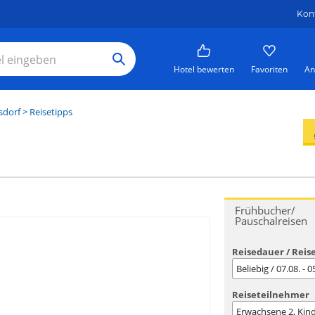
Kon
Hotel bewerten
Favoriten
An
sdorf
> Reisetipps
Frühbucher/
Pauschalreisen
Reisedauer / Reis
Beliebig / 07.08. - 
Reiseteilnehmer
Erwachsene
2
, Kin