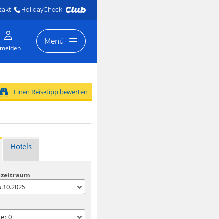
takt
HolidayCheck 
Menü
melden
Einen Reisetipp bewerten
Hotels
ezeitraum
05.10.2026
der
0