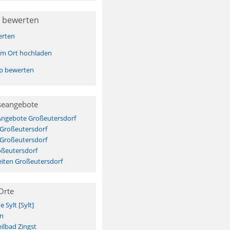
 bewerten
erten
sem Ort hochladen
pp bewerten
seangebote
 Angebote Großeutersdorf
 Großeutersdorf
 Großeutersdorf
oßeutersdorf
iten Großeutersdorf
Orte
Sylt [Sylt]
n
ilbad Zingst