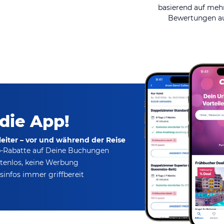
basierend auf mehr
Bewertungen au
 die App!
eiter – vor und während der Reise
p-Rabatte
auf Deine Buchungen
tenlos,
keine Werbung
infos immer griffbereit