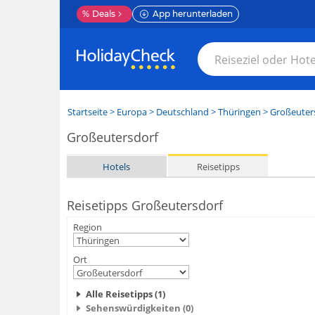
%
Deals
App herunterladen
Startseite
>
Europa
>
Deutschland
>
Thüringen
>
Großeuter
Großeutersdorf
Hotels
Reisetipps
Reisetipps Großeutersdorf
Region
Ort
Alle Reisetipps (1)
Sehenswürdigkeiten (0)