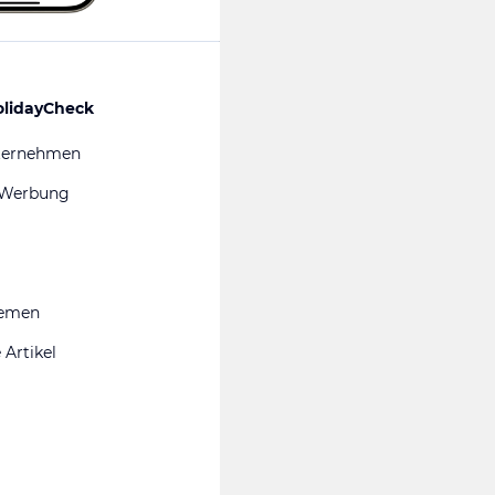
olidayCheck
ternehmen
 Werbung
hemen
 Artikel