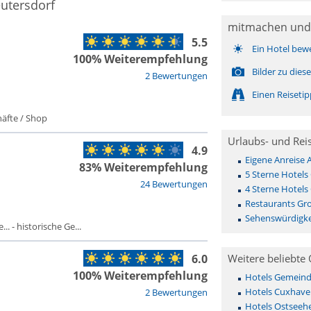
utersdorf
mitmachen und
5.5
Ein Hotel bew
100% Weiterempfehlung
Bilder zu die
2 Bewertungen
Einen Reiseti
äfte / Shop
Urlaubs- und Rei
4.9
Eigene Anreise
83% Weiterempfehlung
5 Sterne Hotels
24 Bewertungen
4 Sterne Hotels
Restaurants Gr
Sehenswürdigke
. - historische Ge...
6.0
Weitere beliebte 
100% Weiterempfehlung
Hotels Gemeinde 
Hotels Cuxhave
2 Bewertungen
Hotels Ostseehe