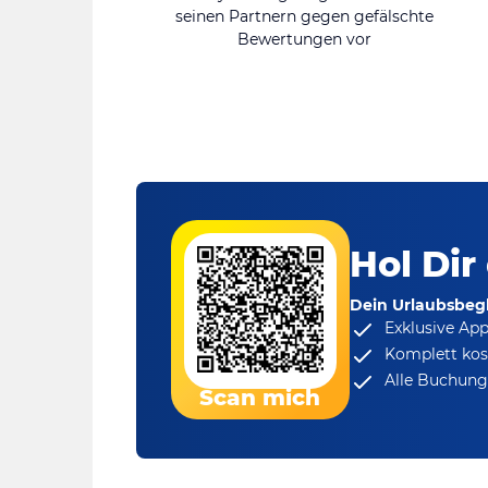
seinen Partnern gegen gefälschte
Bewertungen vor
Hol Dir
Dein Urlaubsbegl
Exklusive Ap
Komplett kos
Alle Buchungs
Scan mich