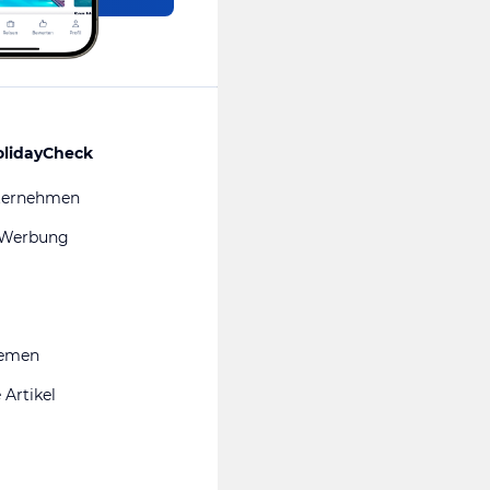
olidayCheck
ternehmen
 Werbung
hemen
 Artikel