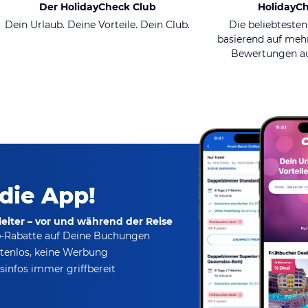
Der HolidayCheck Club
HolidayC
Dein Urlaub. Deine Vorteile. Dein Club.
Die beliebtesten
basierend auf mehr
Bewertungen au
 die App!
eiter – vor und während der Reise
p-Rabatte
auf Deine Buchungen
tenlos,
keine Werbung
infos immer griffbereit