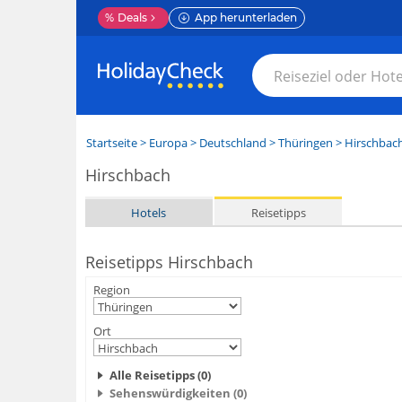
%
Deals
App herunterladen
Startseite
>
Europa
>
Deutschland
>
Thüringen
>
Hirschbac
Hirschbach
Hotels
Reisetipps
Reisetipps Hirschbach
Region
Ort
Alle Reisetipps (0)
Sehenswürdigkeiten (0)