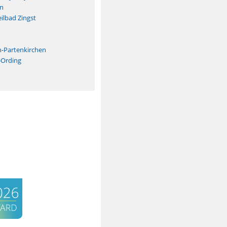
n
ilbad Zingst
n
h-Partenkirchen
-Ording