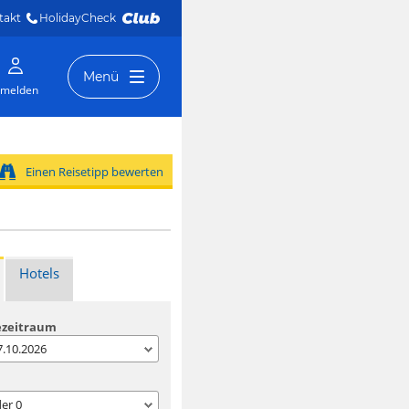
takt
HolidayCheck 
Menü
melden
Einen Reisetipp bewerten
Hotels
ezeitraum
07.10.2026
der
0