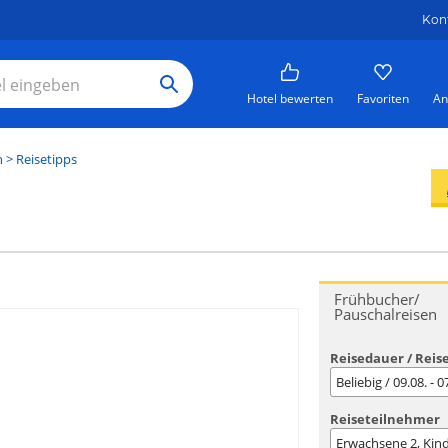
Kon
Hotel bewerten
Favoriten
An
h
> Reisetipps
Frühbucher/
Pauschalreisen
Reisedauer / Reis
Beliebig / 09.08. - 
Reiseteilnehmer
Erwachsene
2
, Kin