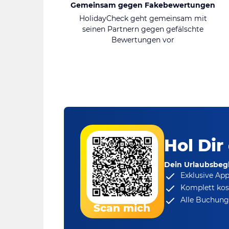
Gemeinsam gegen Fakebewertungen
HolidayCheck geht gemeinsam mit
seinen Partnern gegen gefälschte
Bewertungen vor
Hol Dir
Dein Urlaubsbegl
Exklusive Ap
Komplett kos
Alle Buchungs
Scan mich