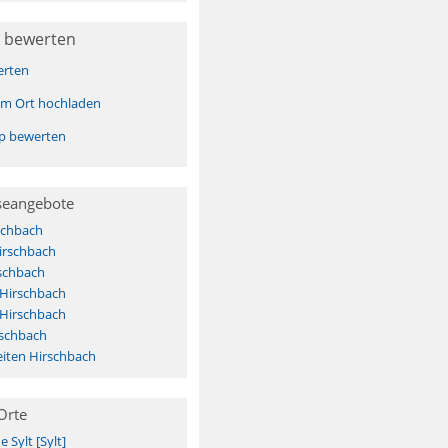
 bewerten
erten
sem Ort hochladen
pp bewerten
seangebote
schbach
irschbach
schbach
 Hirschbach
 Hirschbach
rschbach
iten Hirschbach
Orte
Sylt [Sylt]