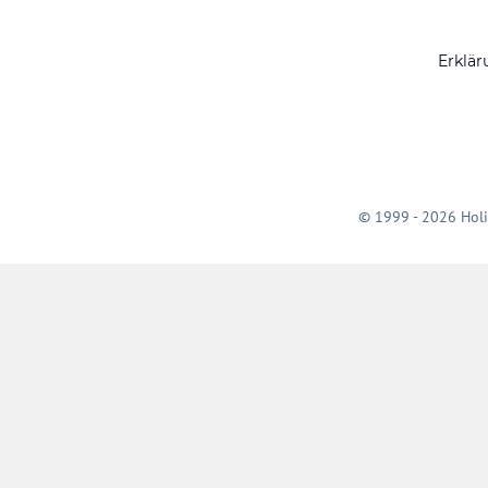
Erklär
© 1999 - 2026 Holi