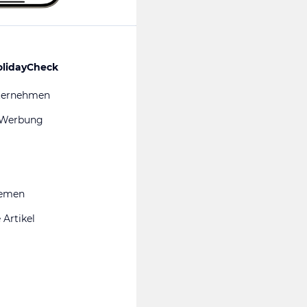
olidayCheck
ternehmen
 Werbung
hemen
 Artikel