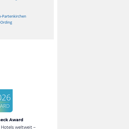
n
h-Partenkirchen
-Ording
heck Award
 Hotels weltweit –