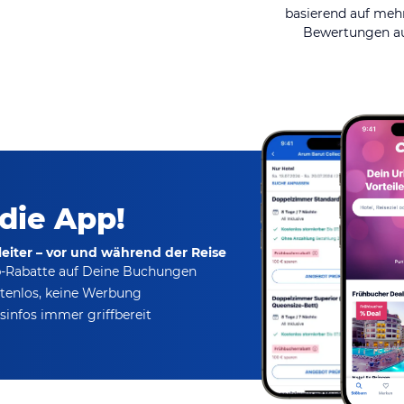
basierend auf mehr
Bewertungen au
 die App!
eiter – vor und während der Reise
p-Rabatte
auf Deine Buchungen
tenlos,
keine Werbung
infos immer griffbereit