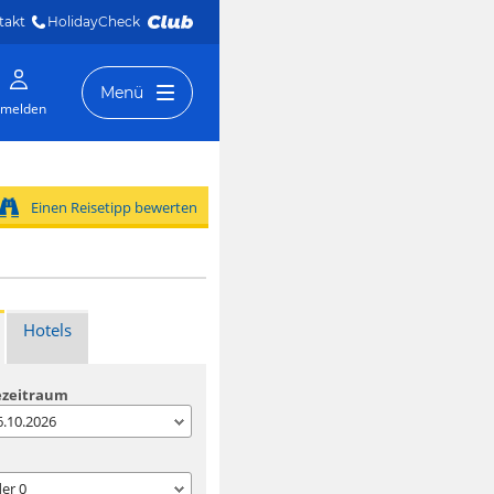
takt
HolidayCheck 
Menü
melden
Einen Reisetipp bewerten
Hotels
ezeitraum
06.10.2026
der
0