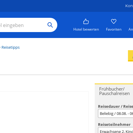
Kon
Hotel bewerten
Favoriten
An
 Reisetipps
Frühbucher/
Pauschalreisen
Reisedauer / Reis
Beliebig / 08.08. - 
Reiseteilnehmer
Erwachsene
2
, Kin