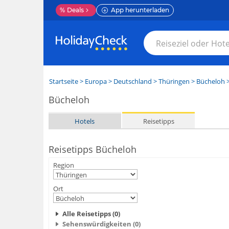
%
Deals
App herunterladen
Startseite
>
Europa
>
Deutschland
>
Thüringen
>
Bücheloh
>
Bücheloh
Hotels
Reisetipps
Reisetipps Bücheloh
Region
Ort
Alle Reisetipps (0)
Sehenswürdigkeiten (0)