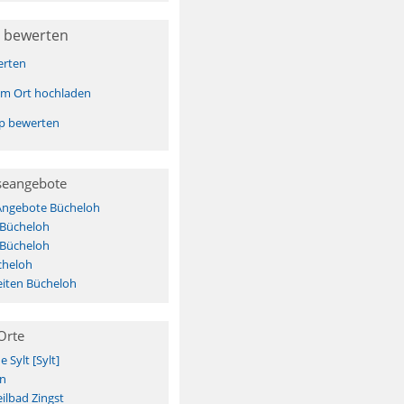
 bewerten
erten
sem Ort hochladen
pp bewerten
seangebote
 Angebote Bücheloh
 Bücheloh
 Bücheloh
cheloh
iten Bücheloh
Orte
Sylt [Sylt]
n
ilbad Zingst