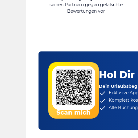
seinen Partnern gegen gefälschte
Bewertungen vor
Hol Dir
Dein Urlaubsbegl
Exklusive Ap
Komplett kos
Alle Buchungs
Scan mich