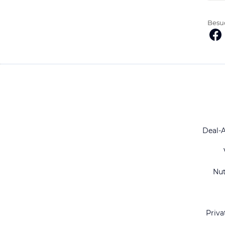
Besuc
Deal-
Nu
Priva