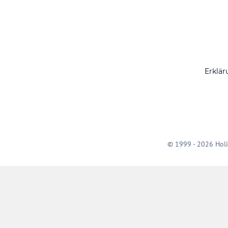
Erklär
© 1999 - 2026 Holi