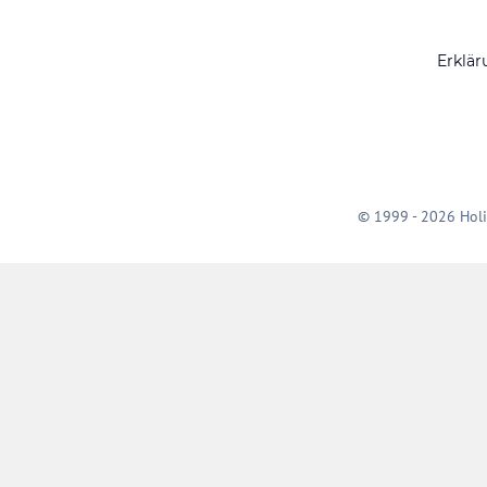
Erklär
© 1999 - 2026 Holi