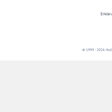
Erklär
© 1999 - 2026 Holi