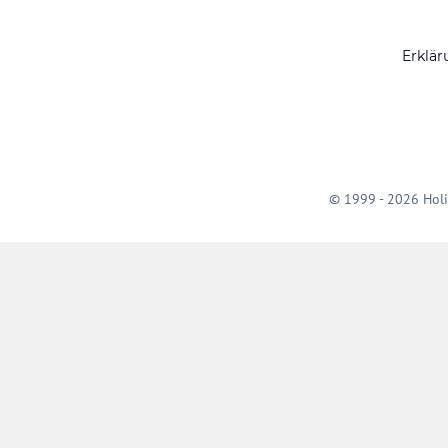
Erklär
© 1999 - 2026 Holi