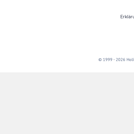
Erklär
© 1999 - 2026 Holi