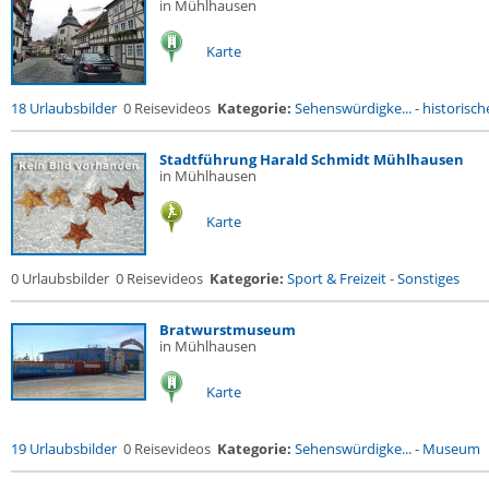
in Mühlhausen
Karte
18 Urlaubsbilder
0 Reisevideos
Kategorie:
Sehenswürdigke...
-
historische
Stadtführung Harald Schmidt Mühlhausen
in Mühlhausen
Karte
0 Urlaubsbilder
0 Reisevideos
Kategorie:
Sport & Freizeit
-
Sonstiges
Bratwurstmuseum
in Mühlhausen
Karte
19 Urlaubsbilder
0 Reisevideos
Kategorie:
Sehenswürdigke...
-
Museum