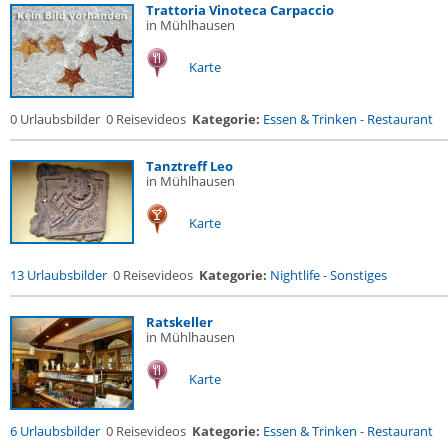
Trattoria Vinoteca Carpaccio
in Mühlhausen
Karte
0 Urlaubsbilder
0 Reisevideos
Kategorie:
Essen & Trinken
-
Restaurant
Tanztreff Leo
in Mühlhausen
Karte
13 Urlaubsbilder
0 Reisevideos
Kategorie:
Nightlife
-
Sonstiges
Ratskeller
in Mühlhausen
Karte
6 Urlaubsbilder
0 Reisevideos
Kategorie:
Essen & Trinken
-
Restaurant