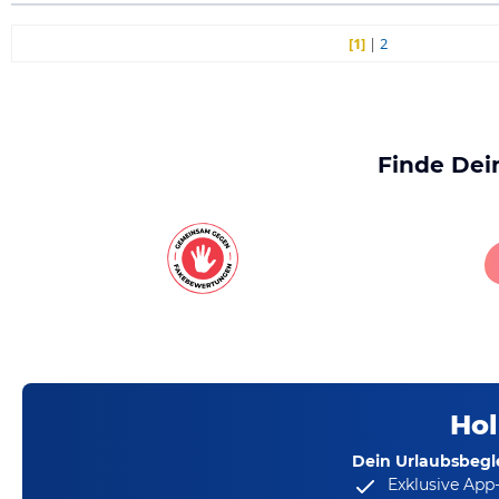
[1]
|
2
Finde Dei
Hol
Dein Urlaubsbegle
Exklusive App