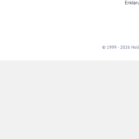
Erklär
© 1999 - 2026 Holi