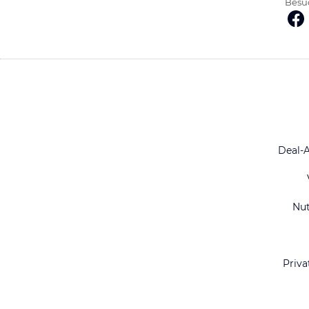
Besuc
Deal-
Nu
Priva