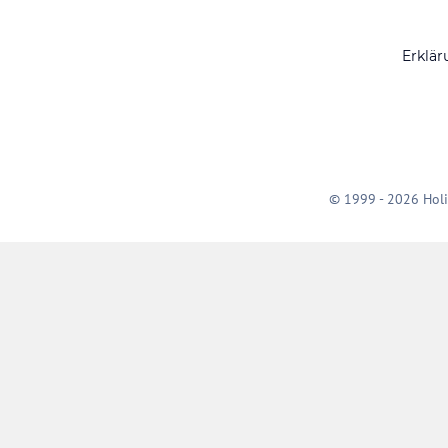
Erklär
© 1999 - 2026 Holi