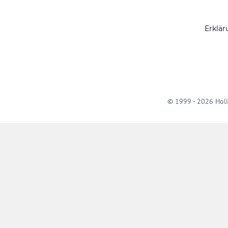
Erklär
© 1999 - 2026 Holi