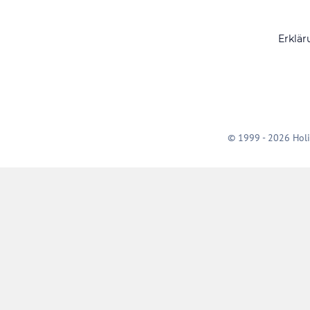
Erklär
© 1999 - 2026 Holi