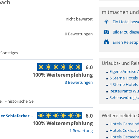
bach
mitmachen und
nicht bewertet
Ein Hotel bew
Bilder zu die
0 Bewertungen
Einen Reiseti
 Sonstiges
Urlaubs- und Rei
6.0
Eigene Anreise
100% Weiterempfehlung
5 Sterne Hotel
3 Bewertungen
4 Sterne Hotel
Restaurants Wu
Sehenswürdigke
. - historische Ge...
6.0
Weitere beliebte 
r Schieferber...
100% Weiterempfehlung
Hotels Gemeinde 
Hotels Cuxhave
1 Bewertung
Hotels Ostseehe