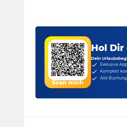
Hol Dir
Dein Urlaubsbegl
Exklusive Ap
Komplett kos
Alle Buchungs
Scan mich