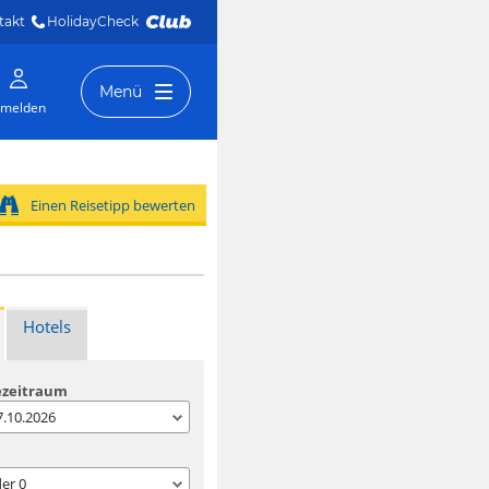
takt
HolidayCheck 
Menü
melden
Einen Reisetipp bewerten
Hotels
ezeitraum
07.10.2026
der
0