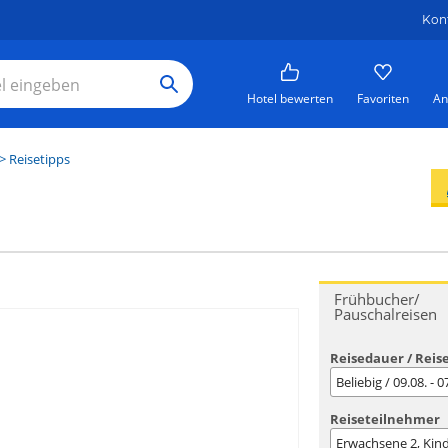
Kon
Hotel bewerten
Favoriten
An
> Reisetipps
Frühbucher/
Pauschalreisen
Reisedauer / Reis
Beliebig / 09.08. - 
Reiseteilnehmer
Erwachsene
2
, Kin