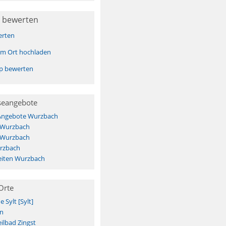
 bewerten
erten
sem Ort hochladen
pp bewerten
seangebote
 Angebote Wurzbach
s Wurzbach
s Wurzbach
rzbach
iten Wurzbach
Orte
Sylt [Sylt]
n
ilbad Zingst