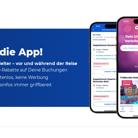
 die App!
eiter – vor und während der Reise
p-Rabatte
auf Deine Buchungen
tenlos,
keine Werbung
infos immer griffbereit