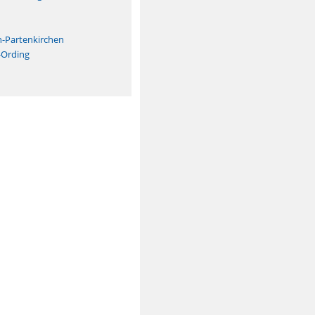
n
h-Partenkirchen
-Ording