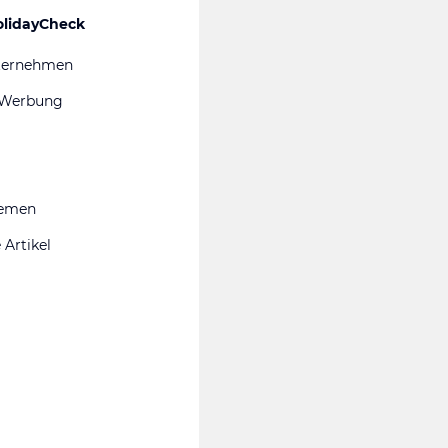
olidayCheck
ternehmen
 Werbung
hemen
 Artikel