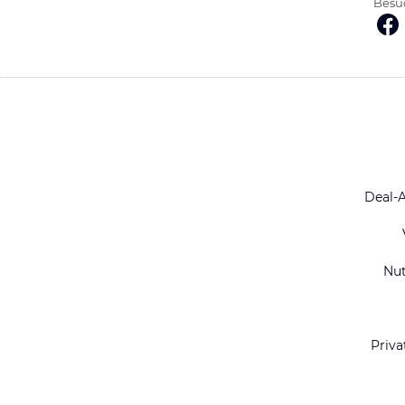
Besuc
Deal-
Nu
Priva