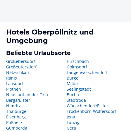
Hotels
Oberpöllnitz
und
Umgebung
Beliebte Urlaubsorte
Großebersdorf
Hirschbach
Großeutersdorf
Golmsdorf
Netzschkau
Langenwolschendorf
Ranis
Bürgel
Laasdorf
Milda
Plothen
Seelingstädt
Neustadt an der Orla
Bucha
Berga/Elster
Stadtroda
Nimritz
Wünschendorf/Elster
Thalbürgel
Trockenborn-Wolfersdorf
Eisenberg
Jena
Pößneck
Lunzig
Gumperda
Gera