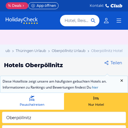
%
Deals
App öffnen
Kontakt
Hotel, Reiseziel
Urlaub
Thüringen Urlaub
Oberpöllnitz Urlaub
Oberpöllnitz Hotels
Teilen
Hotels Oberpöllnitz
Diese Hotelliste zeigt unsere am häufigsten gebuchten Hotels an.
Informationen zu Rankings und Bewertungen findest Du
hier
Pauschalreisen
Nur Hotel
Oberpöllnitz