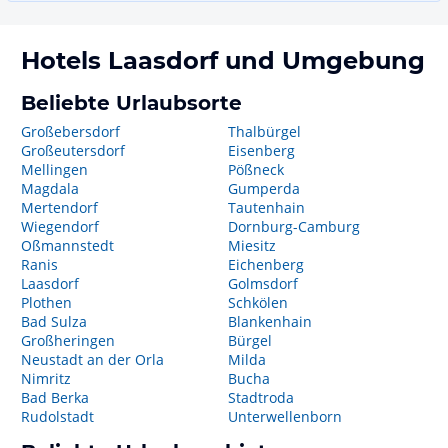
Hotels
Laasdorf
und Umgebung
Beliebte Urlaubsorte
Großebersdorf
Thalbürgel
Großeutersdorf
Eisenberg
Mellingen
Pößneck
Magdala
Gumperda
Mertendorf
Tautenhain
Wiegendorf
Dornburg-Camburg
Oßmannstedt
Miesitz
Ranis
Eichenberg
Laasdorf
Golmsdorf
Plothen
Schkölen
Bad Sulza
Blankenhain
Großheringen
Bürgel
Neustadt an der Orla
Milda
Nimritz
Bucha
Bad Berka
Stadtroda
Rudolstadt
Unterwellenborn