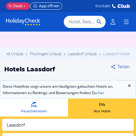
%
Deals
App öffnen
Kontakt
Hotel, Reiseziel
hland Urlaub
Thüringen Urlaub
Laasdorf Urlaub
Laasdorf Hotels
Teilen
Hotels Laasdorf
Diese Hotelliste zeigt unsere am häufigsten gebuchten Hotels an.
Informationen zu Rankings und Bewertungen findest Du
hier
Pauschalreisen
Nur Hotel
Laasdorf