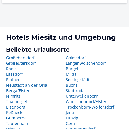
Hotels
Miesitz
und Umgebung
Beliebte Urlaubsorte
Großebersdorf
Golmsdorf
Großeutersdorf
Langenwolschendorf
Ranis
Bürgel
Laasdorf
Milda
Plothen
Seelingstädt
Neustadt an der Orla
Bucha
Berga/Elster
Stadtroda
Nimritz
Unterwellenborn
Thalbürgel
Wünschendorf/Elster
Eisenberg
Trockenborn-Wolfersdorf
Pößneck
Jena
Gumperda
Lunzig
Tautenhain
Gera
Miesitz
Hartmannsdorf