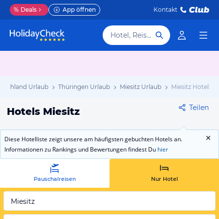
%
Deals
App öffnen
Kontakt
Hotel, Reiseziel
tschland Urlaub
Thüringen Urlaub
Miesitz Urlaub
Miesitz Hotels
Teilen
Hotels Miesitz
Diese Hotelliste zeigt unsere am häufigsten gebuchten Hotels an.
Informationen zu Rankings und Bewertungen findest Du
hier
Pauschalreisen
Nur Hotel
Miesitz