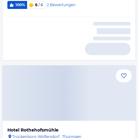
2
Bewertungen
100%
6
/ 6
Hotel Rothehofsmühle
Trockenborn-Wolfersdorf
·
Thüringen