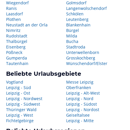
Wiegendorf
Golmsdorf
Ranis
Langenwolschendorf
Laasdorf
Schkölen
Plothen
Leutenberg
Neustadt an der Orla
Blankenhain
Nimritz
Bürgel
Rudolstadt
Milda
Thalbürgel
Bucha
Eisenberg
Stadtroda
Pößneck
Unterwellenborn
Gumperda
Grosskochberg
Tautenhain
Wünschendorf/Elster
Beliebte Urlaubsgebiete
Vogtland
Messe Leipzig
Leipzig - Süd
Oberfranken
Leipzig - Ost
Leipzig - Alt-West
Leipzig - Nordwest
Leipzig - Nord
Leipzig - Südwest
Leipzig - Südost
Thüringer Wald
Leipzig - Nordost
Leipzig - West
Geiseltalsee
Fichtelgebirge
Leipzig - Mitte