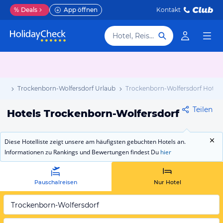
%
Deals
App öffnen
Kontakt
Hotel, Reiseziel
aub
Trockenborn-Wolfersdorf Urlaub
Trockenborn-Wolfersdorf Hotels
Teilen
Hotels Trockenborn-Wolfersdorf
Diese Hotelliste zeigt unsere am häufigsten gebuchten Hotels an.
Informationen zu Rankings und Bewertungen findest Du
hier
Pauschalreisen
Nur Hotel
Trockenborn-Wolfersdorf