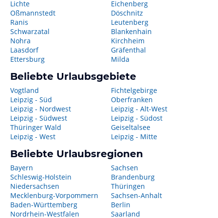
Lichte
Eichenberg
Oßmannstedt
Döschnitz
Ranis
Leutenberg
Schwarzatal
Blankenhain
Nohra
Kirchheim
Laasdorf
Gräfenthal
Ettersburg
Milda
Beliebte Urlaubsgebiete
Vogtland
Fichtelgebirge
Leipzig - Süd
Oberfranken
Leipzig - Nordwest
Leipzig - Alt-West
Leipzig - Südwest
Leipzig - Südost
Thüringer Wald
Geiseltalsee
Leipzig - West
Leipzig - Mitte
Beliebte Urlaubsregionen
Bayern
Sachsen
Schleswig-Holstein
Brandenburg
Niedersachsen
Thüringen
Mecklenburg-Vorpommern
Sachsen-Anhalt
Baden-Württemberg
Berlin
Nordrhein-Westfalen
Saarland