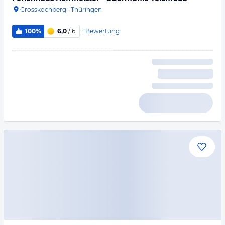
Grosskochberg
·
Thüringen
1
Bewertung
100%
6,0
/ 6