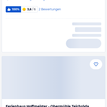
2
Bewertungen
100%
3,6
/ 6
Ferienhaus Hoffmeister - Obermühle Teichröda