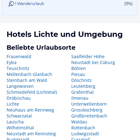
1 Wanderurlaub
(11%)
Hotels
Lichte
und Umgebung
Beliebte Urlaubsorte
Frauenwald
Saalfelder Höhe
Eyba
Neustadt bei Coburg
Teuschnitz
Böhlen
Mellenbach-Glasbach
Piesau
Steinbach am Wald
Döschnitz
Langewiesen
Leutenberg
Schmiedefeld (Lichtetal)
Gräfenthal
Dröbischau
Ilmenau
Lichte
Unterwellenborn
Neuhaus am Rennweg
Grosskochberg
Schwarzatal
Großbreitenbach
Lauscha
Waldau
Wilhelmsthal
Rottenbach
Neustadt am Rennsteig
Ludwigsstadt
Rudolstadt
Cursdorf