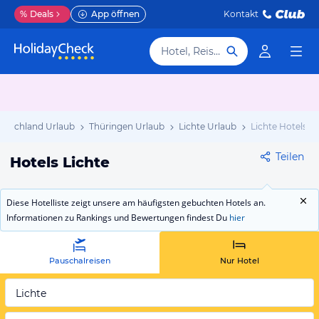
%
Deals
App öffnen
Kontakt
Hotel, Reiseziel
utschland Urlaub
Thüringen Urlaub
Lichte Urlaub
Lichte Hotels
Teilen
Hotels Lichte
Diese Hotelliste zeigt unsere am häufigsten gebuchten Hotels an.
Informationen zu Rankings und Bewertungen findest Du
hier
Pauschalreisen
Nur Hotel
Lichte