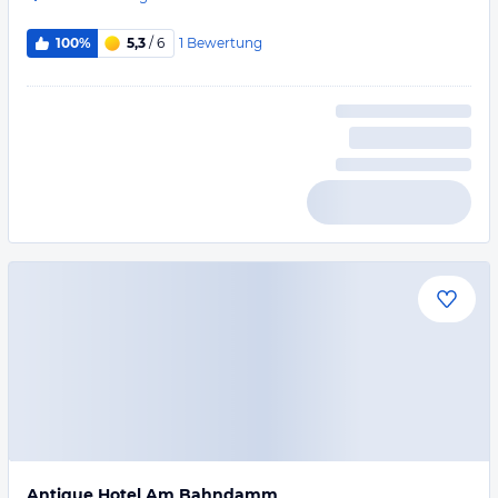
1
Bewertung
100%
5,3
/ 6
Antique Hotel Am Bahndamm