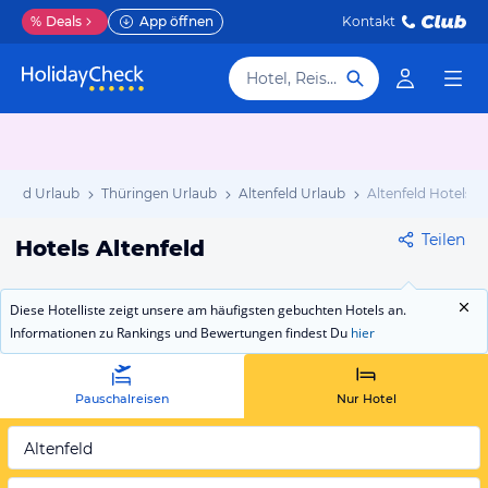
%
Deals
App öffnen
Kontakt
Hotel, Reiseziel
land Urlaub
Thüringen Urlaub
Altenfeld Urlaub
Altenfeld Hotels
Teilen
Hotels Altenfeld
Diese Hotelliste zeigt unsere am häufigsten gebuchten Hotels an.
Informationen zu Rankings und Bewertungen findest Du
hier
Pauschalreisen
Nur Hotel
Altenfeld