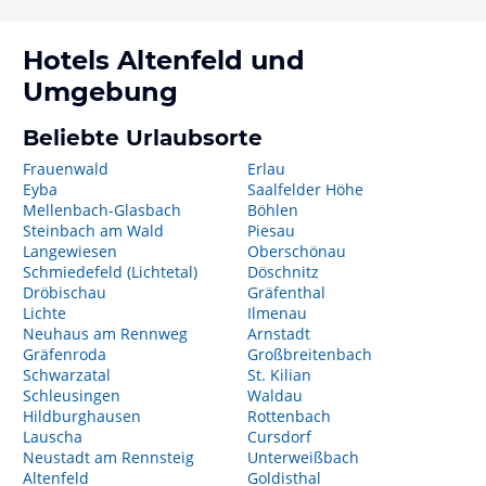
Hotels
Altenfeld
und
Umgebung
Beliebte Urlaubsorte
Frauenwald
Erlau
Eyba
Saalfelder Höhe
Mellenbach-Glasbach
Böhlen
Steinbach am Wald
Piesau
Langewiesen
Oberschönau
Schmiedefeld (Lichtetal)
Döschnitz
Dröbischau
Gräfenthal
Lichte
Ilmenau
Neuhaus am Rennweg
Arnstadt
Gräfenroda
Großbreitenbach
Schwarzatal
St. Kilian
Schleusingen
Waldau
Hildburghausen
Rottenbach
Lauscha
Cursdorf
Neustadt am Rennsteig
Unterweißbach
Altenfeld
Goldisthal