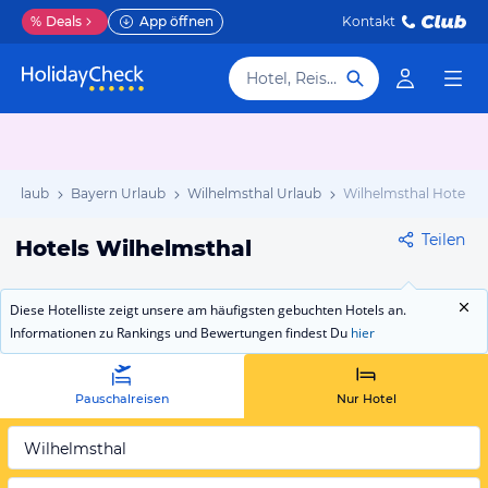
%
Deals
App öffnen
Kontakt
Hotel, Reiseziel
 Urlaub
Bayern Urlaub
Wilhelmsthal Urlaub
Wilhelmsthal Hotels
Teilen
Hotels Wilhelmsthal
Diese Hotelliste zeigt unsere am häufigsten gebuchten Hotels an.
Informationen zu Rankings und Bewertungen findest Du
hier
Pauschalreisen
Nur Hotel
Wilhelmsthal