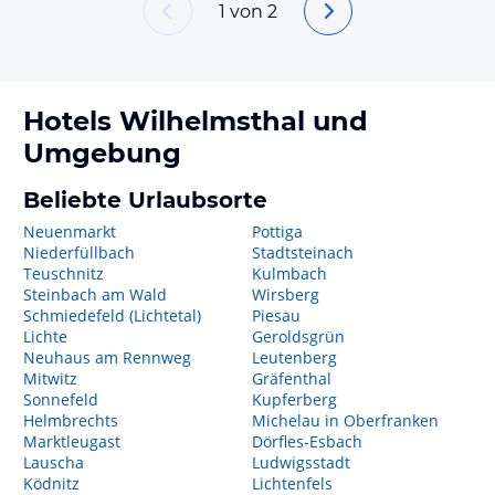
1
von
2
Hotels
Wilhelmsthal
und
Umgebung
Beliebte Urlaubsorte
Neuenmarkt
Pottiga
Niederfüllbach
Stadtsteinach
Teuschnitz
Kulmbach
Steinbach am Wald
Wirsberg
Schmiedefeld (Lichtetal)
Piesau
Lichte
Geroldsgrün
Neuhaus am Rennweg
Leutenberg
Mitwitz
Gräfenthal
Sonnefeld
Kupferberg
Helmbrechts
Michelau in Oberfranken
Marktleugast
Dörfles-Esbach
Lauscha
Ludwigsstadt
Ködnitz
Lichtenfels