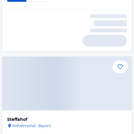
Steffahof
Wilhelmsthal
·
Bayern