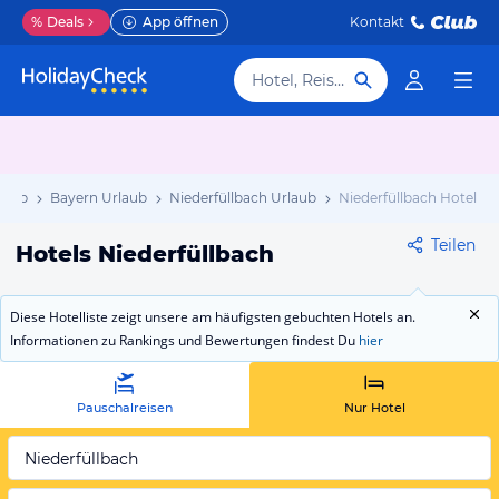
%
Deals
App öffnen
Kontakt
Hotel, Reiseziel
laub
Bayern Urlaub
Niederfüllbach Urlaub
Niederfüllbach Hotels
Teilen
Hotels Niederfüllbach
Diese Hotelliste zeigt unsere am häufigsten gebuchten Hotels an.
Informationen zu Rankings und Bewertungen findest Du
hier
Pauschalreisen
Nur Hotel
Niederfüllbach