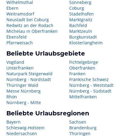
Wilhelmsthal
Sonneberg
Ebern
Coburg
Weitramsdorf
Stadelhofen
Neustadt bei Coburg
Marktgraitz
Redwitz an der Rodach
Bachfeld
Michelau in Oberfranken
Marktzeuln
Ebensfeld
Burgkunstadt
Pfarrweisach
Klosterlangheim
Beliebte Urlaubsgebiete
Vogtland
Fichtelgebirge
Unterfranken
Oberfranken
Naturpark Steigerwald
Franken
Nürnberg - Nordstadt
Fränkische Schweiz
Thüringer Wald
Nürnberg - Weststadt
Messe Nürnberg
Nürnberg - Südstadt
Rhön
Mittelfranken
Nürnberg - Mitte
Beliebte Urlaubsregionen
Bayern
Sachsen
Schleswig-Holstein
Brandenburg
Niedersachsen
Thüringen