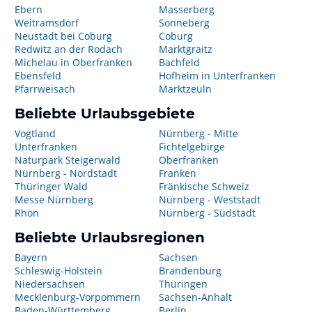
Ebern
Masserberg
Weitramsdorf
Sonneberg
Neustadt bei Coburg
Coburg
Redwitz an der Rodach
Marktgraitz
Michelau in Oberfranken
Bachfeld
Ebensfeld
Hofheim in Unterfranken
Pfarrweisach
Marktzeuln
Beliebte Urlaubsgebiete
Vogtland
Nürnberg - Mitte
Unterfranken
Fichtelgebirge
Naturpark Steigerwald
Oberfranken
Nürnberg - Nordstadt
Franken
Thüringer Wald
Fränkische Schweiz
Messe Nürnberg
Nürnberg - Weststadt
Rhön
Nürnberg - Südstadt
Beliebte Urlaubsregionen
Bayern
Sachsen
Schleswig-Holstein
Brandenburg
Niedersachsen
Thüringen
Mecklenburg-Vorpommern
Sachsen-Anhalt
Baden-Württemberg
Berlin