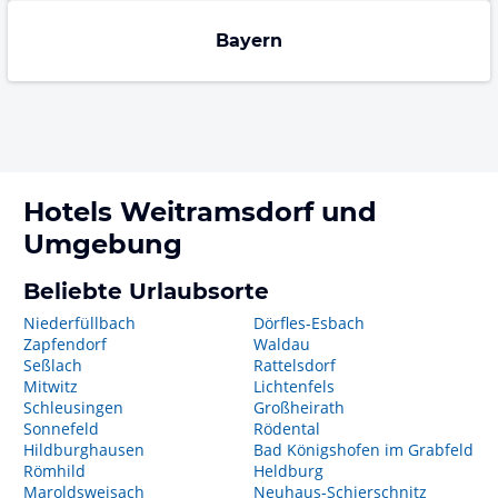
Bayern
Hotels
Weitramsdorf
und
Umgebung
Beliebte Urlaubsorte
Niederfüllbach
Dörfles-Esbach
Zapfendorf
Waldau
Seßlach
Rattelsdorf
Mitwitz
Lichtenfels
Schleusingen
Großheirath
Sonnefeld
Rödental
Hildburghausen
Bad Königshofen im Grabfeld
Römhild
Heldburg
Maroldsweisach
Neuhaus-Schierschnitz