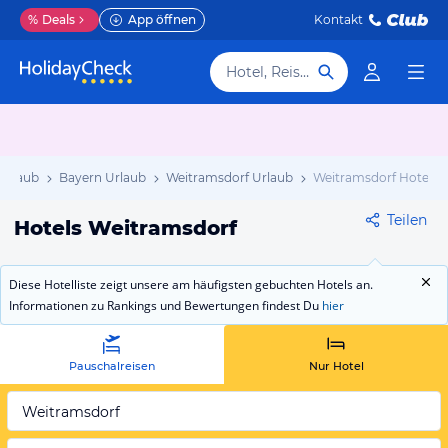
%
Deals
App öffnen
Kontakt
Hotel, Reiseziel
Urlaub
Bayern Urlaub
Weitramsdorf Urlaub
Weitramsdorf Hotels
Teilen
Hotels Weitramsdorf
Diese Hotelliste zeigt unsere am häufigsten gebuchten Hotels an.
Informationen zu Rankings und Bewertungen findest Du
hier
Pauschalreisen
Nur Hotel
Weitramsdorf