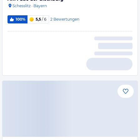
Schesslitz
·
Bayern
2
Bewertungen
100%
5,5
/ 6