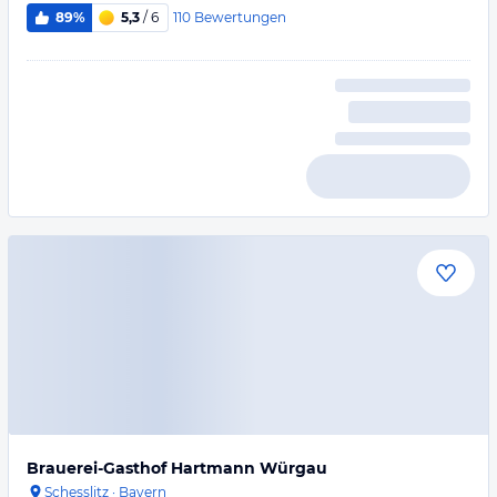
110
Bewertungen
89%
5,3
/ 6
Brauerei-Gasthof Hartmann Würgau
Schesslitz
·
Bayern