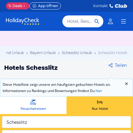
%
Deals
App öffnen
Kontakt
Hotel, Reiseziel
chland Urlaub
Bayern Urlaub
Schesslitz Urlaub
Schesslitz Hotels
Teilen
Hotels Schesslitz
Diese Hotelliste zeigt unsere am häufigsten gebuchten Hotels an.
Informationen zu Rankings und Bewertungen findest Du
hier
Pauschalreisen
Nur Hotel
Schesslitz