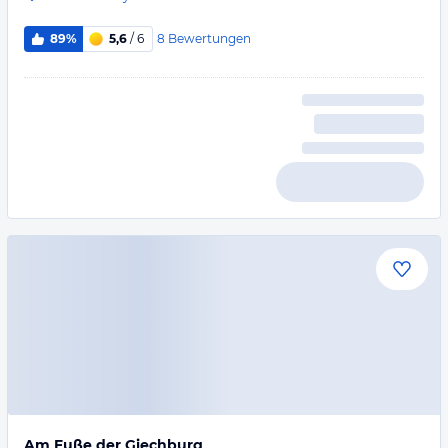
8
Bewertungen
89%
5,6
/ 6
Am Fuße der Giechburg