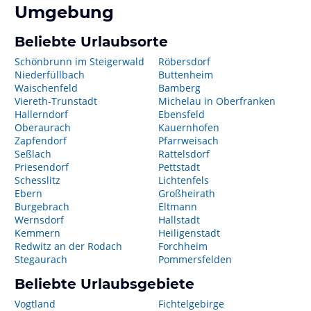
Umgebung
Beliebte Urlaubsorte
Schönbrunn im Steigerwald
Röbersdorf
Niederfüllbach
Buttenheim
Waischenfeld
Bamberg
Viereth-Trunstadt
Michelau in Oberfranken
Hallerndorf
Ebensfeld
Oberaurach
Kauernhofen
Zapfendorf
Pfarrweisach
Seßlach
Rattelsdorf
Priesendorf
Pettstadt
Schesslitz
Lichtenfels
Ebern
Großheirath
Burgebrach
Eltmann
Wernsdorf
Hallstadt
Kemmern
Heiligenstadt
Redwitz an der Rodach
Forchheim
Stegaurach
Pommersfelden
Beliebte Urlaubsgebiete
Vogtland
Fichtelgebirge