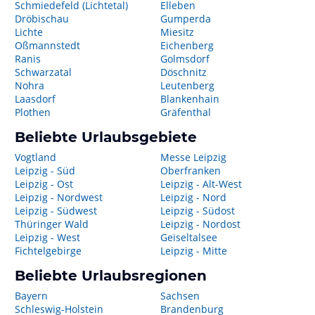
Schmiedefeld (Lichtetal)
Elleben
Dröbischau
Gumperda
Lichte
Miesitz
Oßmannstedt
Eichenberg
Ranis
Golmsdorf
Schwarzatal
Döschnitz
Nohra
Leutenberg
Laasdorf
Blankenhain
Plothen
Gräfenthal
Beliebte Urlaubsgebiete
Vogtland
Messe Leipzig
Leipzig - Süd
Oberfranken
Leipzig - Ost
Leipzig - Alt-West
Leipzig - Nordwest
Leipzig - Nord
Leipzig - Südwest
Leipzig - Südost
Thüringer Wald
Leipzig - Nordost
Leipzig - West
Geiseltalsee
Fichtelgebirge
Leipzig - Mitte
Beliebte Urlaubsregionen
Bayern
Sachsen
Schleswig-Holstein
Brandenburg