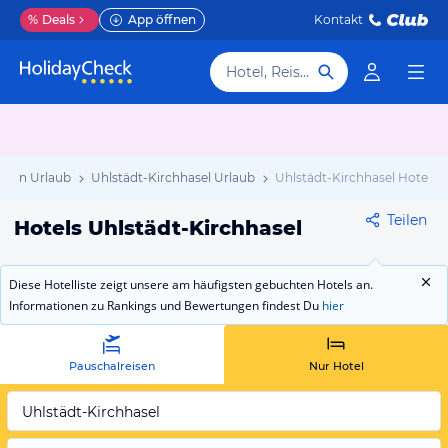
%
Deals
App öffnen
Kontakt
Hotel, Reiseziel
ngen Urlaub
Uhlstädt-Kirchhasel Urlaub
Uhlstädt-Kirchhasel Hotels
Teilen
Hotels Uhlstädt-Kirchhasel
Diese Hotelliste zeigt unsere am häufigsten gebuchten Hotels an.
Informationen zu Rankings und Bewertungen findest Du
hier
Pauschalreisen
Nur Hotel
Uhlstädt-Kirchhasel