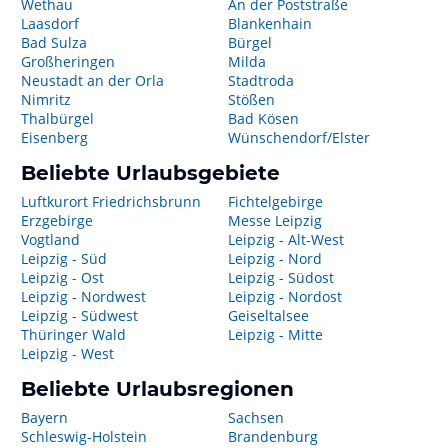
Wethau
An der Poststraße
Laasdorf
Blankenhain
Bad Sulza
Bürgel
Großheringen
Milda
Neustadt an der Orla
Stadtroda
Nimritz
Stößen
Thalbürgel
Bad Kösen
Eisenberg
Wünschendorf/Elster
Beliebte Urlaubsgebiete
Luftkurort Friedrichsbrunn
Fichtelgebirge
Erzgebirge
Messe Leipzig
Vogtland
Leipzig - Alt-West
Leipzig - Süd
Leipzig - Nord
Leipzig - Ost
Leipzig - Südost
Leipzig - Nordwest
Leipzig - Nordost
Leipzig - Südwest
Geiseltalsee
Thüringer Wald
Leipzig - Mitte
Leipzig - West
Beliebte Urlaubsregionen
Bayern
Sachsen
Schleswig-Holstein
Brandenburg