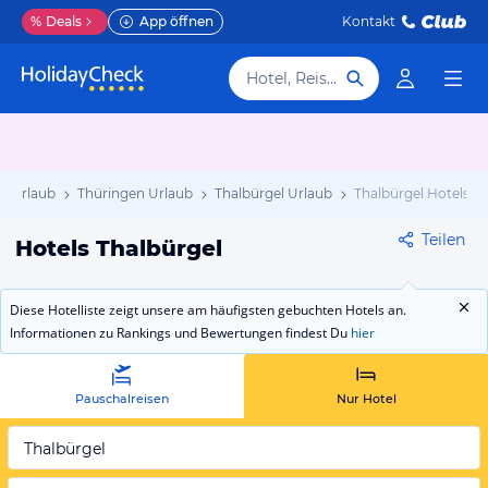
%
Deals
App öffnen
Kontakt
Hotel, Reiseziel
d Urlaub
Thüringen Urlaub
Thalbürgel Urlaub
Thalbürgel Hotels
Teilen
Hotels Thalbürgel
Diese Hotelliste zeigt unsere am häufigsten gebuchten Hotels an.
Informationen zu Rankings und Bewertungen findest Du
hier
Pauschalreisen
Nur Hotel
Thalbürgel