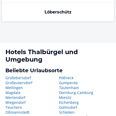
Löberschütz
Hotels
Thalbürgel
und
Umgebung
Beliebte Urlaubsorte
Großebersdorf
Pößneck
Großeutersdorf
Gumperda
Mellingen
Tautenhain
Magdala
Dornburg-Camburg
Mertendorf
Miesitz
Wiegendorf
Eichenberg
Teuchern
Golmsdorf
Oßmannstedt
Schkölen