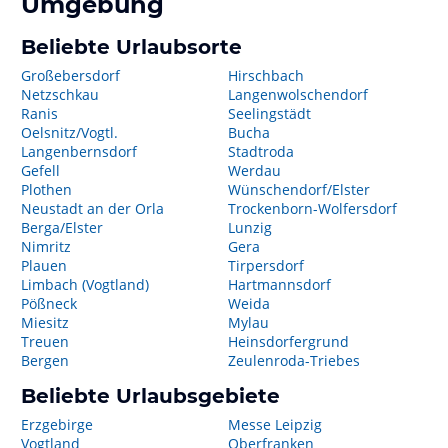
Umgebung
Beliebte Urlaubsorte
Großebersdorf
Hirschbach
Netzschkau
Langenwolschendorf
Ranis
Seelingstädt
Oelsnitz/Vogtl.
Bucha
Langenbernsdorf
Stadtroda
Gefell
Werdau
Plothen
Wünschendorf/Elster
Neustadt an der Orla
Trockenborn-Wolfersdorf
Berga/Elster
Lunzig
Nimritz
Gera
Plauen
Tirpersdorf
Limbach (Vogtland)
Hartmannsdorf
Pößneck
Weida
Miesitz
Mylau
Treuen
Heinsdorfergrund
Bergen
Zeulenroda-Triebes
Beliebte Urlaubsgebiete
Erzgebirge
Messe Leipzig
Vogtland
Oberfranken