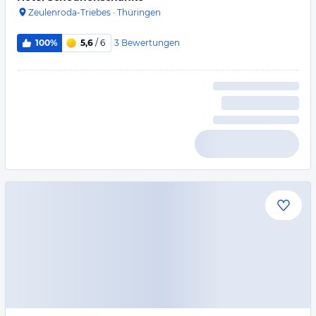
Zeulenroda-Triebes
·
Thüringen
3
Bewertungen
100%
5,6
/ 6