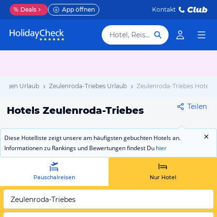
%
Deals
App öffnen
Kontakt
Hotel, Reiseziel
ringen Urlaub
Zeulenroda-Triebes Urlaub
Zeulenroda-Triebes Hotels
Teilen
Hotels Zeulenroda-Triebes
Diese Hotelliste zeigt unsere am häufigsten gebuchten Hotels an.
Informationen zu Rankings und Bewertungen findest Du
hier
Pauschalreisen
Nur Hotel
Zeulenroda-Triebes