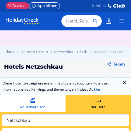
%
Deals
App öffnen
Kontakt
Hotel, Reiseziel
d Urlaub
Sachsen Urlaub
Netzschkau Urlaub
Netzschkau Hotels
Teilen
Hotels Netzschkau
Diese Hotelliste zeigt unsere am häufigsten gebuchten Hotels an.
Informationen zu Rankings und Bewertungen findest Du
hier
Pauschalreisen
Nur Hotel
Netzschkau