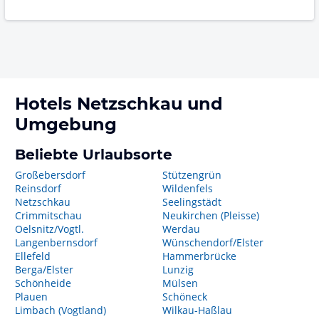
Hotels
Netzschkau
und
Umgebung
Beliebte Urlaubsorte
Großebersdorf
Stützengrün
Reinsdorf
Wildenfels
Netzschkau
Seelingstädt
Crimmitschau
Neukirchen (Pleisse)
Oelsnitz/Vogtl.
Werdau
Langenbernsdorf
Wünschendorf/Elster
Ellefeld
Hammerbrücke
Berga/Elster
Lunzig
Schönheide
Mülsen
Plauen
Schöneck
Limbach (Vogtland)
Wilkau-Haßlau