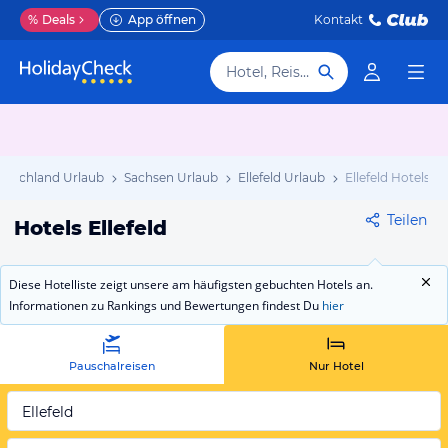
%
Deals
App öffnen
Kontakt
Hotel, Reiseziel
utschland Urlaub
Sachsen Urlaub
Ellefeld Urlaub
Ellefeld Hotels
Teilen
Hotels Ellefeld
Diese Hotelliste zeigt unsere am häufigsten gebuchten Hotels an.
Informationen zu Rankings und Bewertungen findest Du
hier
Pauschalreisen
Nur Hotel
Ellefeld