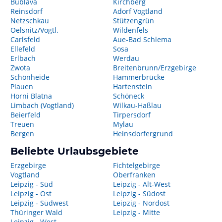
Bublava
Kirchberg
Reinsdorf
Adorf Vogtland
Netzschkau
Stützengrün
Oelsnitz/Vogtl.
Wildenfels
Carlsfeld
Aue-Bad Schlema
Ellefeld
Sosa
Erlbach
Werdau
Zwota
Breitenbrunn/Erzgebirge
Schönheide
Hammerbrücke
Plauen
Hartenstein
Horni Blatna
Schöneck
Limbach (Vogtland)
Wilkau-Haßlau
Beierfeld
Tirpersdorf
Treuen
Mylau
Bergen
Heinsdorfergrund
Beliebte Urlaubsgebiete
Erzgebirge
Fichtelgebirge
Vogtland
Oberfranken
Leipzig - Süd
Leipzig - Alt-West
Leipzig - Ost
Leipzig - Südost
Leipzig - Südwest
Leipzig - Nordost
Thüringer Wald
Leipzig - Mitte
Leipzig - West