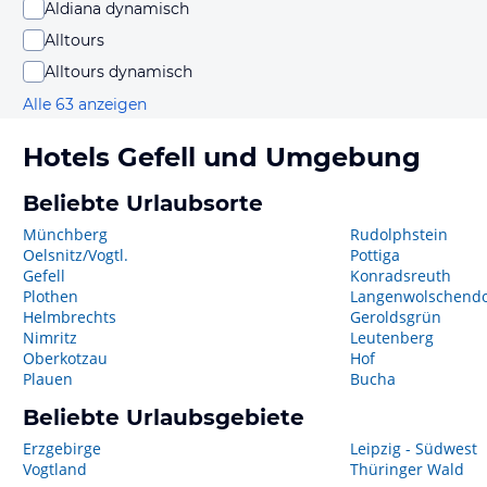
Aldiana dynamisch
Alltours
Alltours dynamisch
Alle 63 anzeigen
Hotels
Gefell
und Umgebung
Beliebte Urlaubsorte
Münchberg
Rudolphstein
Oelsnitz/Vogtl.
Pottiga
Gefell
Konradsreuth
Plothen
Langenwolschendo
Helmbrechts
Geroldsgrün
Nimritz
Leutenberg
Oberkotzau
Hof
Plauen
Bucha
Beliebte Urlaubsgebiete
Erzgebirge
Leipzig - Südwest
Vogtland
Thüringer Wald