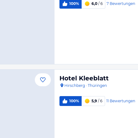
7
Bewertungen
100%
6,0
/ 6
Hotel Kleeblatt
Hirschberg
·
Thüringen
11
Bewertungen
100%
5,9
/ 6