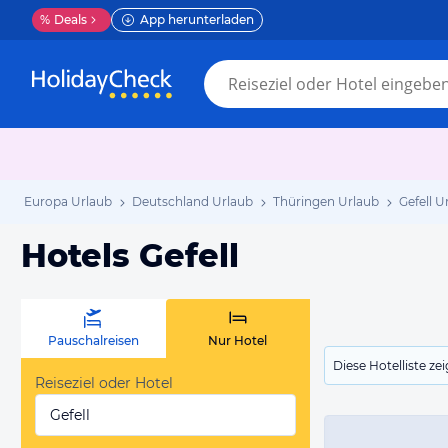
%
Deals
App herunterladen
Europa Urlaub
Deutschland Urlaub
Thüringen Urlaub
Gefell U
Hotels Gefell
Pauschalreisen
Nur Hotel
Diese Hotelliste z
Reiseziel oder Hotel
Gefell