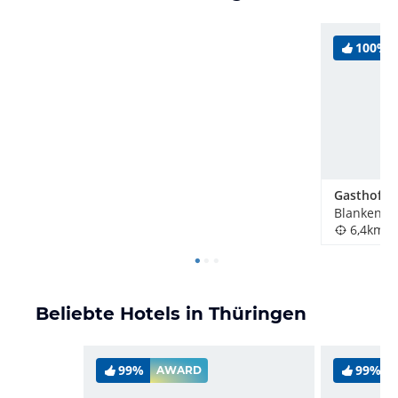
100%
Blankenbe
6,4km
Beliebte Hotels in Thüringen
99%
99%
AWARD