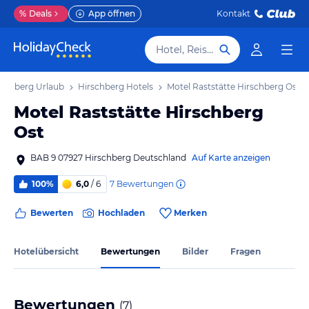
%
Deals
App öffnen
Kontakt
Hotel, Reiseziel
rschberg Urlaub
Hirschberg Hotels
Motel Raststätte Hirschberg Ost
Motel Raststätte Hirschberg
Ost
BAB 9 07927 Hirschberg Deutschland
Auf Karte anzeigen
7
Bewertungen
100%
6,0
/ 6
Bewerten
Hochladen
Merken
Hotelübersicht
Bewertungen
Bilder
Fragen
Bewertungen
(
7
)